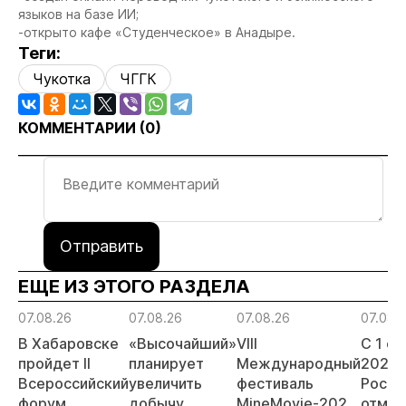
языков на базе ИИ;
-открыто кафе «Студенческое» в Анадыре.
Теги:
Чукотка
ЧГГК
КОММЕНТАРИИ (
0
)
Отправить
ЕЩЕ ИЗ ЭТОГО РАЗДЕЛА
07.08.26
07.08.26
07.08.26
07.08.
В Хабаровске
«Высочайший»
VIII
С 1 с
пройдет II
планирует
Международный
2026 
Всероссийский
увеличить
фестиваль
Росси
форум
добычу
MineMovie-2026
отмен