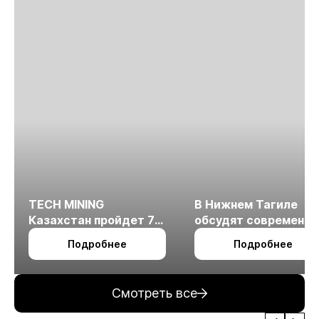
TECH MINING
В Нижнем Тагиле
Казахстан пройдет 7
обсудят современн
октября в Алматы
технологии
Подробнее
Подробнее
измельчения
минерального сырья
Смотреть все