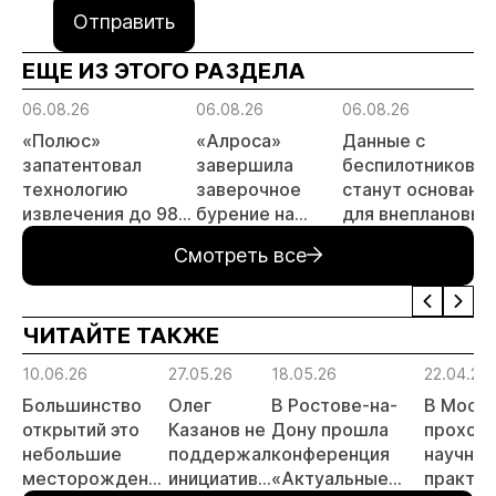
Отправить
ЕЩЕ ИЗ ЭТОГО РАЗДЕЛА
06.08.26
06.08.26
06.08.26
«Полюс»
«Алроса»
Данные с
запатентовал
завершила
беспилотников
технологию
заверочное
станут основани
извлечения до 98%
бурение на
для внеплановых
золота из
золоторудном
проверок
Смотреть все
металлургического
месторождении
недропользоват
шлака
Дегдекан
ЧИТАЙТЕ ТАКЖЕ
10.06.26
27.05.26
18.05.26
22.04.26
Большинство
Олег
В Ростове-на-
В Моск
открытий это
Казанов не
Дону прошла
проход
небольшие
поддержал
конференция
научно-
месторождения
инициативу
«Актуальные
практич