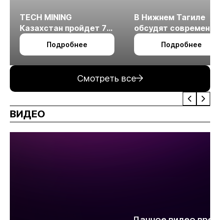
TECH MINING
В Нижнем Тагиле
Казахстан пройдет 7
обсудят современн
октября в Алматы
технологии
Подробнее
Подробнее
измельчения
минерального сырья
Смотреть все
ВИДЕО