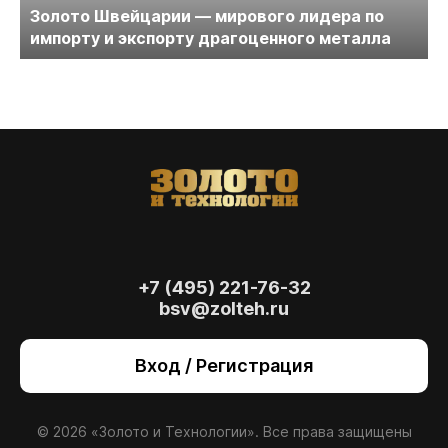
Золото Швейцарии — мирового лидера по
импорту и экспорту драгоценного металла
+7 (495) 221-76-32
bsv@zolteh.ru
На сайте осуществляется обработка файлов
cookie
, необходимых для работы сайта, а
Вход / Регистрация
также для анализа сайта и улучшения
предоставляемых сервисов с
использованием метрической программы
Яндекс.Метрика. Продолжая использовать
© 2026 «Золото и Технологии». Все права защищены
сайт, вы даете
согласие
на использование