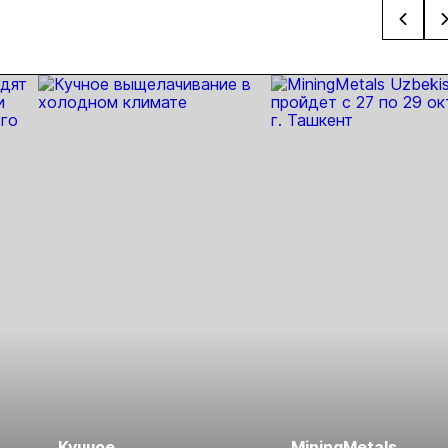
вительный
золота из
золоторудном
прове
нцип на
металлургического
месторождении
недро
сыпи:
шлака
Дегдекан
раслевые
ки и
гнозы для
Б
Кучное
MiningMetals