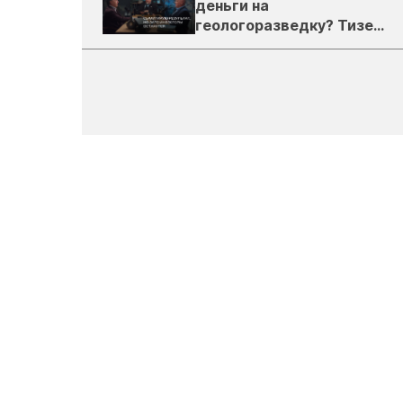
деньги на
геологоразведку? Тизер
подкаста ЗиТ №1