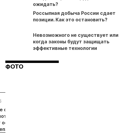
ожидать?
Россыпная добыча России сдает
позиции. Как это остановить?
Невозможного не существует или
когда законы будут защищать
эффективные технологии
ФОТО
6
05.08.26
05.08.26
05.08.26
е с
Добыча
Кассация
Эксперты
лотников
золота на
оставила в
предложили
т основанием
Камчатке
силе
изменить
неплановых
снизилась
приговор
подходы к