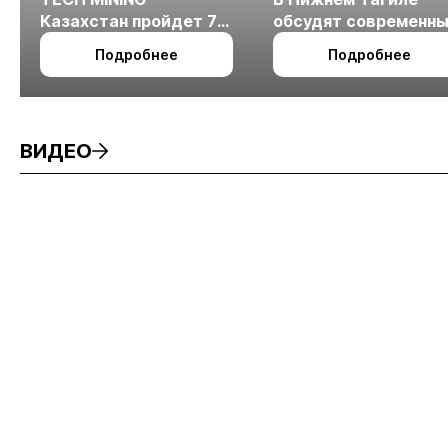
Казахстан пройдет 7
обсудят современн
октября в Алматы
технологии
Подробнее
Подробнее
измельчения
минерального сырья
ВИДЕО