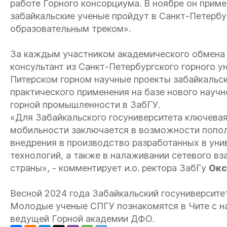
работе Горного консорциума. В ноябре он прим
забайкальские ученые пройдут в Санкт-Петербу
образовательным треком».
За каждым участником академического обмена 
консультант из Санкт-Петербургского горного у
Питерском горном научные проекты забайкальс
практического применения на базе нового науч
горной промышленности в ЗабГУ.
«Для Забайкальского госуниверситета ключева
мобильности заключается в возможности пополн
внедрения в производство разработанных в ун
технологий, а также в налаживании сетевого в
страны», - комментирует и.о. ректора ЗабГу
Окс
Весной 2024 года Забайкальский госуниверсите
Молодые ученые СПГУ познакомятся в Чите с н
ведущей Горной академии ДФО.