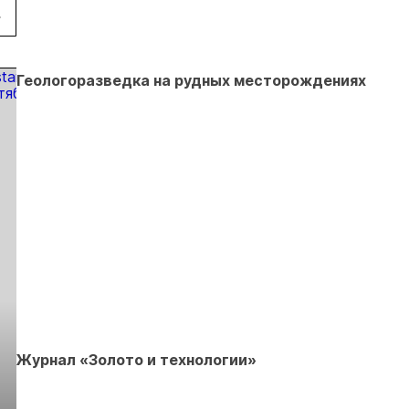
рок
на 20,3% в
по делу о
регулированию
пользователей
первом
незаконной
россыпной
полугодии
добыче 43
золотодобычи
кг золота и
на фоне
Геологоразведка на рудных месторождениях
серебра на
реформы
Урале
лицензирования
Журнал «Золото и технологии»
Выставка «Рудник
Российская