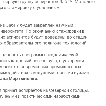
ет первую группу аспирантов ЗабГУ. Молодые
рге стажировку с усиленным
из ЗабГУ будет закреплен научный
ниверситета. По окончанию стажировки в
ких аспирантов будут доведены до стадии
но-образовательного полигона технологий
я ценность программы академической
ить кадровый резерв вуза, в ускорении
иверситете современных промышленных
заимодействия с ведущими горными вузами
ана Мартыненко
.
т примет аспирантов из Северной столицы.
аучными и практическими наработками