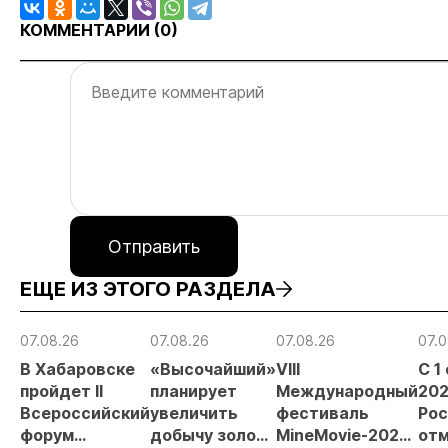
КОММЕНТАРИИ (
0
)
Отправить
ЕЩЕ ИЗ ЭТОГО РАЗДЕЛА
07.08.26
07.08.26
07.08.26
07.0
В Хабаровске
«Высочайший»
VIII
С 1
пройдет II
планирует
Международный
202
Всероссийский
увеличить
фестиваль
Рос
форум
добычу золота
MineMovie-2026
отм