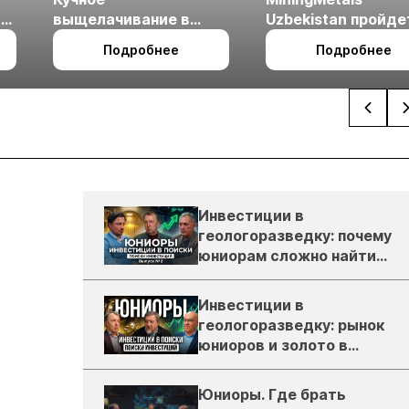
ые
выщелачивание в
Uzbekistan пройде
холодном климате
27 по 29 октября в 
Подробнее
Подробнее
Ташкент
Инвестиции в
геологоразведку: почему
юниорам сложно найти
деньги
Инвестиции в
геологоразведку: рынок
юниоров и золото в
России
Юниоры. Где брать