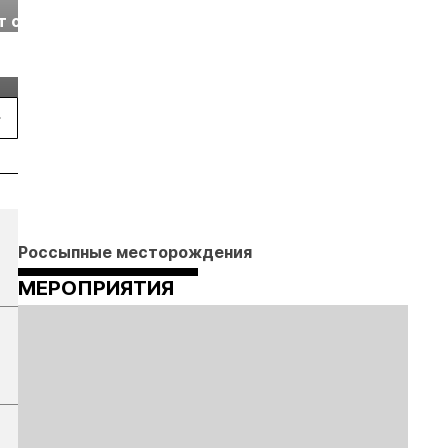
т с
2026» пройдет в
отраслевая
г.
Екатеринбурге
энергетическая
Подробнее
Подробнее
конференция Р
2026
Россыпные месторождения
МЕРОПРИЯТИЯ