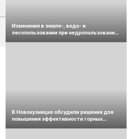
Изменения в земле-, водо- и
лесопользовании при недропользовании
обсудят на семинаре «ПравоТЭК»
В Новокузнецке обсудили решения для
повышения эффективности горных
предприятий