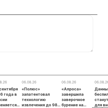
8.26
06.08.26
06.08.26
06.08.2
 сентября
«Полюс»
«Алроса»
Данны
6 года в
запатентовал
завершила
беспи
сии
технологию
заверочное
стану
еняется
извлечения до 98%
бурение на
для в