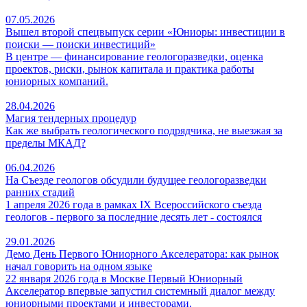
07.05.2026
Вышел второй спецвыпуск серии «Юниоры: инвестиции в
поиски — поиски инвестиций»
В центре — финансирование геологоразведки, оценка
проектов, риски, рынок капитала и практика работы
юниорных компаний.
28.04.2026
Магия тендерных процедур
Как же выбрать геологического подрядчика, не выезжая за
пределы МКАД?
06.04.2026
На Съезде геологов обсудили будущее геологоразведки
ранних стадий
1 апреля 2026 года в рамках IX Всероссийского съезда
геологов - первого за последние десять лет - состоялся
29.01.2026
Демо День Первого Юниорного Акселератора: как рынок
начал говорить на одном языке
22 января 2026 года в Москве Первый Юниорный
Акселератор впервые запустил системный диалог между
юниорными проектами и инвесторами.