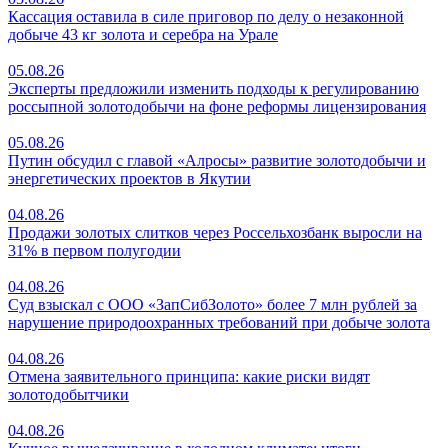
Кассация оставила в силе приговор по делу о незаконной
добыче 43 кг золота и серебра на Урале
05.08.26
Эксперты предложили изменить подходы к регулированию
россыпной золотодобычи на фоне реформы лицензирования
05.08.26
Путин обсудил с главой «Алросы» развитие золотодобычи и
энергетических проектов в Якутии
04.08.26
Продажи золотых слитков через Россельхозбанк выросли на
31% в первом полугодии
04.08.26
Суд взыскал с ООО «ЗапСибЗолото» более 7 млн рублей за
нарушение природоохранных требований при добыче золота
04.08.26
Отмена заявительного принципа: какие риски видят
золотодобытчики
04.08.26