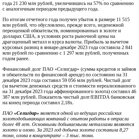
года 21 230 млн рублей, увеличившись на 57% по сравнению
с аналогичным периодом предыдущего года.
По итогам отчетного года получен убыток в размере 11 515
млн рублей, что обусловлено, прежде всего, неденежной
переоценкой обязательств, номинированных в золоте и
долларах США, в условиях роста рыночной цены на
драгоценный металл и курса валюты. Прибыль за вычетом
курсовых разниц в январе-декабре 2023 года составила 2 841
млн рублей по сравнению с 1 297 млн рублей, полученных
годом ранее.
Финансовый долг ПАО «Селигдар» (сумма кредитов и займов
и обязательств по финансовой аренде) по состоянию на 31
декабря 2023 года составил 59 056 млн рублей. Чистый долг
(за вычетом денежных средств и стоимости нереализованного
на 31 декабря 2023 года аффинированного золота) составил 46
387 млн рублей. Показатель чистый долг/EBITDA банковская
на конец периода составил 2,18х.
ПАО
«Селигдар»
является одной из ведущих российских
золотодобывающих компаний с опытом работы в отрасли
более 48 лет. Основными добываемыми металлами являются
золото и олово. За 2023 год добыча золота составила 8,27
тонн, олова в концентрате – 3 тыс. тонн.