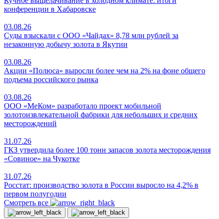
Кучное выщелачивание в холодном климате: итоги
конференции в Хабаровске
03.08.26
Суды взыскали с ООО «Чайдах» 8,78 млн рублей за
незаконную добычу золота в Якутии
03.08.26
Акции «Полюса» выросли более чем на 2% на фоне общего
подъема российского рынка
03.08.26
ООО «МеКом» разработало проект мобильной
золотоизвлекательной фабрики для небольших и средних
месторождений
31.07.26
ГКЗ утвердила более 100 тонн запасов золота месторождения
«Совиное» на Чукотке
31.07.26
Росстат: производство золота в России выросло на 4,2% в
первом полугодии
Смотреть все