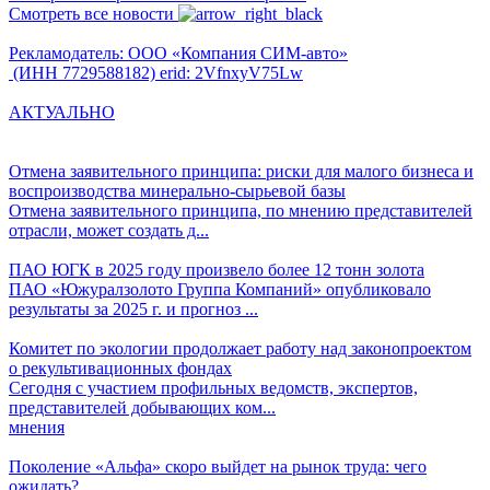
Смотреть все новости
Рекламодатель: ООО «Компания СИМ-авто»
(ИНН 7729588182) erid: 2VfnxyV75Lw
АКТУАЛЬНО
Отмена заявительного принципа: риски для малого бизнеса и
воспроизводства минерально-сырьевой базы
Отмена заявительного принципа, по мнению представителей
отрасли, может создать д...
ПАО ЮГК в 2025 году произвело более 12 тонн золота
ПАО «Южуралзолото Группа Компаний» опубликовало
результаты за 2025 г. и прогноз ...
Комитет по экологии продолжает работу над законопроектом
о рекультивационных фондах
Сегодня с участием профильных ведомств, экспертов,
представителей добывающих ком...
мнения
Поколение «Альфа» скоро выйдет на рынок труда: чего
ожидать?