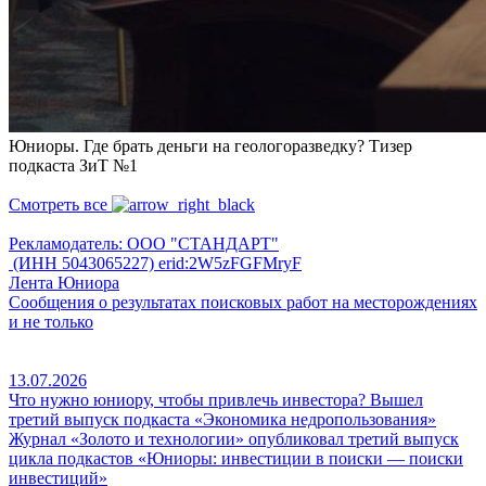
Юниоры. Где брать деньги на геологоразведку? Тизер
подкаста ЗиТ №1
Смотреть все
Рекламодатель: ООО "СТАНДАРТ"
(ИНН 5043065227) erid:2W5zFGFMryF
Лента Юниора
Сообщения о результатах поисковых работ на месторождениях
и не только
13.07.2026
Что нужно юниору, чтобы привлечь инвестора? Вышел
третий выпуск подкаста «Экономика недропользования»
Журнал «Золото и технологии» опубликовал третий выпуск
цикла подкастов «Юниоры: инвестиции в поиски — поиски
инвестиций»