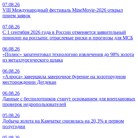
07.08.26
VIII Международный фестиваль MineMovie-2026 открыл
прием заявок
07.08.26
С 1 сентября 2026 года в России отменяется заявительный
принцип на россыпи: отраслевые риски и прогнозы для МСБ
06.08.26
«Полюс» запатентовал технологию извлечения до 98% золота
из металлургического шлака
06.08.26
«Алроса» завершила заверочное бурение на золоторудном
месторождении Дегдекан
06.08.26
Данные с беспилотников станут основанием для внеплановых
проверок недропользователей
05.08.26
Добыча золота на Камчатке снизилась на 20,3% в первом
полугодии
05.08.26