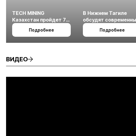
TECH MINING
В Нижнем Тагиле
Казахстан пройдет 7
обсудят современн
октября в Алматы
технологии
Подробнее
Подробнее
измельчения
минерального сырья
ВИДЕО