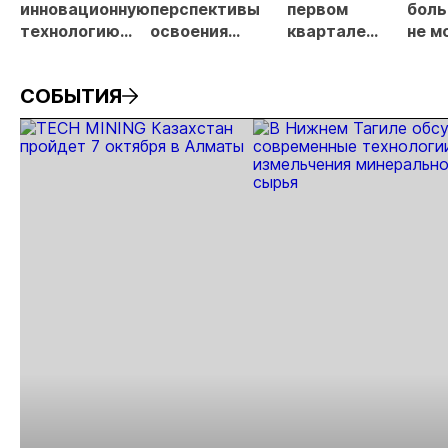
инновационную
перспективы
первом
боль
технологию
освоения
квартале
не м
извлечения
техногенных
увеличила
согл
золота
месторождений
производство
поку
СОБЫТИЯ
золота.
золота на
прое
84%
«Тох