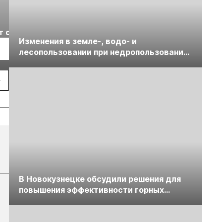
Выставка «Рудник
Российская
т с
2026» пройдет в
отраслевая
Изменения в земле-, водо- и
г.
Екатеринбурге
энергетическая
Подробнее
Подробнее
лесопользовании при недропользовании
конференция Р
обсудят на семинаре «ПравоТЭК»
2026
В Новокузнецке обсудили решения для
повышения эффективности горных
предприятий