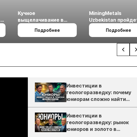
Кучное
MiningMetals
ые
выщелачивание в
Uzbekistan пройде
холодном климате
27 по 29 октября в 
Подробнее
Подробнее
Ташкент
Инвестиции в
геологоразведку: почему
юниорам сложно найти
деньги
Инвестиции в
геологоразведку: рынок
юниоров и золото в
России