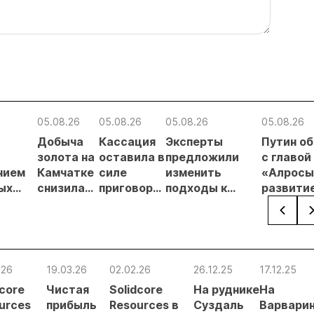
05.08.26
05.08.26
05.08.26
05.08.26
Добыча
Кассация
Эксперты
Путин о
в
золота на
оставила в
предложили
с главой
нием
Камчатке
силе
изменить
«Алросы
ых
снизилась
приговор
подходы к
развити
на 20,3% в
по делу о
регулированию
золотод
ателей
первом
незаконной
россыпной
и
полугодии
добыче 43
золотодобычи
энергет
кг золота и
на фоне
проектов
серебра на
реформы
Якутии
.26
19.03.26
02.02.26
26.12.25
17.12.25
Урале
лицензирования
dcore
Чистая
Solidcore
На руднике
На
urces
прибыль
Resources в
Суздаль
Варвари