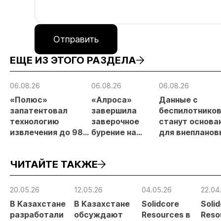
Отправить
ЕЩЕ ИЗ ЭТОГО РАЗДЕЛА
06.08.26
06.08.26
06.08.26
«Полюс»
«Алроса»
Данные с
запатентовал
завершила
беспилотнико
технологию
заверочное
станут основа
извлечения до 98%
бурение на
для внепланов
золота из
золоторудном
проверок
металлургического
месторождении
недропользов
ЧИТАЙТЕ ТАКЖЕ
шлака
Дегдекан
20.05.26
12.05.26
04.05.26
22.04
В Казахстане
В Казахстане
Solidcore
Soli
разработали
обсуждают
Resources в
Reso