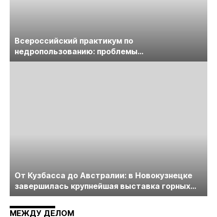
Всероссийский практикум по
недропользованию: проблемы
лицензирования, цифровизации, экспертизы
пройдет в начале июля
От Кузбасса до Австралии: в Новокузнецке
завершилась крупнейшая выставка горных
технологий «Недра России. Уголь России и
Майнинг»
МЕЖДУ ДЕЛОМ