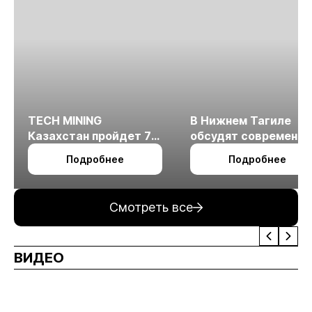
TECH MINING
В Нижнем Тагиле
Казахстан пройдет 7
обсудят современн
октября в Алматы
технологии
Подробнее
Подробнее
измельчения
минерального сырья
Смотреть все
ВИДЕО