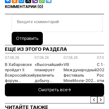
КОММЕНТАРИИ (
0
)
Отправить
ЕЩЕ ИЗ ЭТОГО РАЗДЕЛА
07.08.26
07.08.26
07.08.26
07.08.
В Хабаровске
«Высочайший»
VIII
С 1 с
пройдет II
планирует
Международный
2026 
Всероссийский
увеличить
фестиваль
Росси
форум
добычу
MineMovie-2026
отмен
«Россыпное
золота до 10
открыл прием
заяви
Смотреть все
золото
тонн в 2026
заявок
принц
России»
году
россы
отрас
ЧИТАЙТЕ ТАКЖЕ
риски