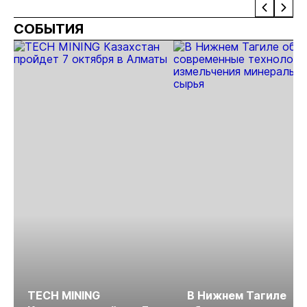
проектов в
добычу
почти в 50
СОБЫТИЯ
Якутии
золота в
раз
Якутии
TECH MINING
В Нижнем Тагиле