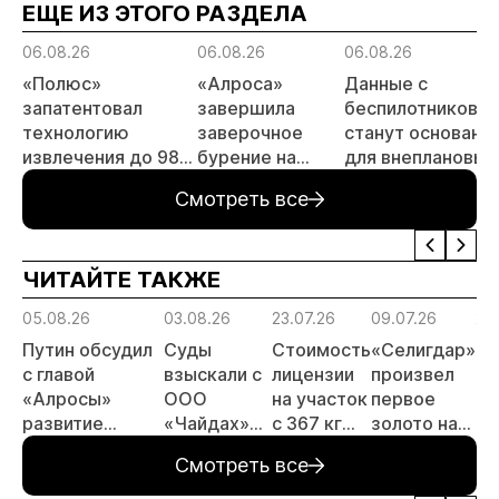
ЕЩЕ ИЗ ЭТОГО РАЗДЕЛА
06.08.26
06.08.26
06.08.26
«Полюс»
«Алроса»
Данные с
запатентовал
завершила
беспилотников
технологию
заверочное
станут основани
извлечения до 98%
бурение на
для внеплановых
золота из
золоторудном
проверок
Смотреть все
металлургического
месторождении
недропользоват
шлака
Дегдекан
ЧИТАЙТЕ ТАКЖЕ
05.08.26
03.08.26
23.07.26
09.07.26
29
Путин обсудил
Суды
Стоимость
«Селигдар»
«С
с главой
взыскали с
лицензии
произвел
ра
«Алросы»
ООО
на участок
первое
те
развитие
«Чайдах»
с 367 кг
золото на
по
золотодобычи
8,78 млн
золота в
ЗИФ
ск
Смотреть все
и
рублей за
Якутии
«Хвойное»
хв
энергетических
незаконную
выросла