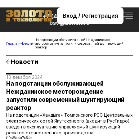
Вход / Регистрация
+7 (495) 221-76-32
bsv@zolteh.ru
На подстанции обслуживающей Нежданинское
Главная
Новости
месторождение запустили современный шунтирующий
реактор
Новости
10 декабря 2024
На подстанции обслуживающей
Нежданинское месторождение
запустили современный шунтирующий
реактор
На подстанции «Хандыга» Томпонского РЭС Центральных
электрических сетей Якутскэнерго (входит в РусГидро)
введен в эксплуатацию управляемый шунтирующий
реактор отечественного производства.
0
533
0
0