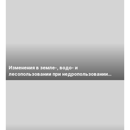
Изменения в земле-, водо- и
лесопользовании при недропользовании
обсудят на семинаре «ПравоТЭК»