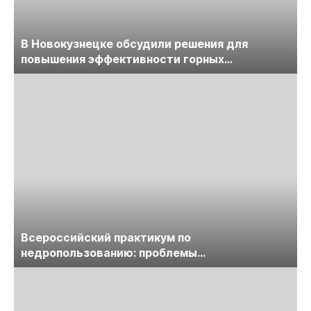
В Новокузнецке обсудили решения для
повышения эффективности горных
предприятий
Всероссийский практикум по
недропользованию: проблемы
лицензирования, цифровизации, экспертизы
пройдет в начале июля