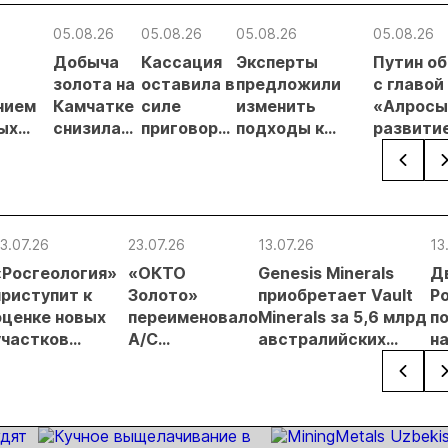
05.08.26
05.08.26
05.08.26
05.08.26
Добыча
Кассация
Эксперты
Путин о
в
золота на
оставила в
предложили
с главой
нием
Камчатке
силе
изменить
«Алросы
ых
снизилась
приговор
подходы к
развити
на 20,3% в
по делу о
регулированию
золотод
ателей
первом
незаконной
россыпной
и
полугодии
добыче 43
золотодобычи
энергет
кг золота и
на фоне
проектов
серебра на
реформы
Якутии
3.07.26
23.07.26
13.07.26
13
Урале
лицензирования
«Росгеология»
«ОКТО
Genesis Minerals
Д
приступит к
Золото»
приобретает Vault
Р
оценке новых
переименовало
Minerals за 5,6 млрд
п
участков
А/С
австралийских
н
Федоровско-
«Западная» в
долларов. В
з
Кедровского
ГОК
Австралии
п
месторождения
«Кедровский»
создается
З
золота
золотодобывающая