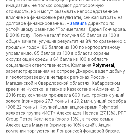
инициативы не только создают долгосрочную
стоимость, но и могут оказывать непосредственное
влияние на финансовые результаты, снижая затраты на
долговое финансирование», –
заявила
директор по
устойчивому развитию "Полиметалла" Дарья Гончарова.
В 2018 году "Полиметалл" получил 85 баллов из 100 в
общем зачете, улучшив результат на 8% по сравнению с
прошлым годом: 86 баллов из 100 по корпоративному
управлению, 85 баллов из 100 в области охраны
окружающей среды и 84 балла из 100 в области
социальной ответственности.
Компания
Polymetal,
зарегистрированная на острове Джерси, ведет добычу
и геологоразведку в четырех регионах России -
Магаданской и Свердловской областях, Хабаровском
крае и на Чукотке, а также в Казахстане и Армении. В
2016 году компания произвела 890 тыс. тройских унций
золота (примерно 27,7 тонны) и 29,2 млн. унций серебра
(908,22 тонны). Крупнейшими акционерами Polymetal
является группа «ИСТ» Александра Несиса (27,13%), PPF
Group Петра Келлнера (около 13%), а также семья
Александра Мамута (примерно 10% акций). Акции
компании торгуются на Лондонской фондовой бирже.