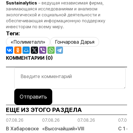
Sustainalytics
– ведущая независимая фирма,
занимающаяся исследованиями и анализом
экологической и социальной деятельности и
обеспечивающая информационную поддержку
инвесторам по всему миру.
Теги:
«Полиметалл»
Гончарова Дарья
КОММЕНТАРИИ (
0
)
Отправить
ЕЩЕ ИЗ ЭТОГО РАЗДЕЛА
07.08.26
07.08.26
07.08.26
07.08.
В Хабаровске
«Высочайший»
VIII
С 1 с