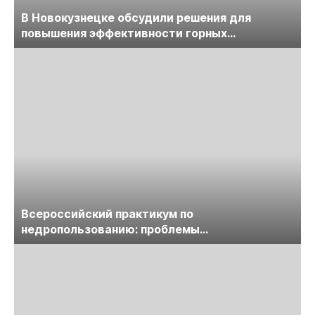
В Новокузнецке обсудили решения для
повышения эффективности горных
предприятий
Всероссийский практикум по
недропользованию: проблемы
лицензирования, цифровизации, экспертизы
пройдет в начале июля