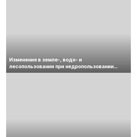
Изменения в земле-, водо- и
лесопользовании при недропользовании
обсудят на семинаре «ПравоТЭК»