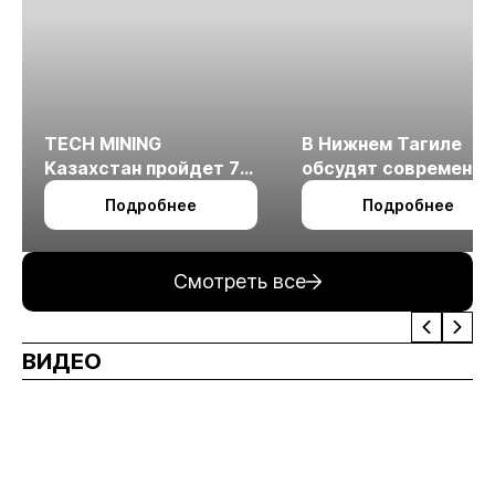
TECH MINING
В Нижнем Тагиле
Казахстан пройдет 7
обсудят современн
октября в Алматы
технологии
Подробнее
Подробнее
измельчения
минерального сырья
Смотреть все
ВИДЕО