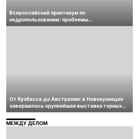
Всероссийский практикум по
недропользованию: проблемы
лицензирования, цифровизации, экспертизы
пройдет в начале июля
От Кузбасса до Австралии: в Новокузнецке
завершилась крупнейшая выставка горных
технологий «Недра России. Уголь России и
Майнинг»
МЕЖДУ ДЕЛОМ