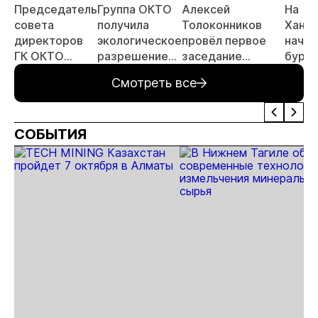
Председатель
Группа ОКТО
Алексей
На
совета
получила
Толоконников
Ханга
директоров
экологическое
провёл первое
начал
ГК ОКТО
разрешение
заседание
буре
принял
для рудника
Комиссии по
Смотреть все
участие в
Бадран
международному
заседании
сотрудничеству.
Высшего
СОБЫТИЯ
горного
совета России