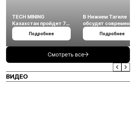
TECH MINING
В Нижнем Тагиле
Казахстан пройдет 7
обсудят современн
октября в Алматы
технологии
Подробнее
Подробнее
измельчения
минерального сырья
Смотреть все
ВИДЕО