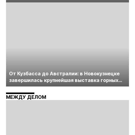
лицензирования, цифровизации, экспертизы
пройдет в начале июля
От Кузбасса до Австралии: в Новокузнецке
завершилась крупнейшая выставка горных
технологий «Недра России. Уголь России и
Майнинг»
МЕЖДУ ДЕЛОМ