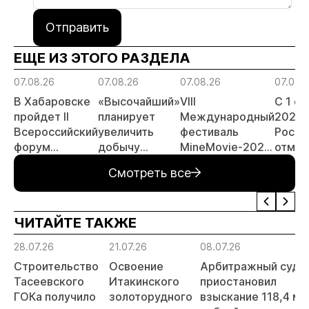
Отправить
ЕЩЕ ИЗ ЭТОГО РАЗДЕЛА
07.08.26
07.08.26
07.08.26
07.08.
В Хабаровске
«Высочайший»
VIII
С 1 с
пройдет II
планирует
Международный
2026 
Всероссийский
увеличить
фестиваль
Росси
форум
добычу
MineMovie-2026
отмен
«Россыпное
золота до 10
открыл прием
заяви
Смотреть все
золото
тонн в 2026
заявок
принц
России»
году
россы
отрас
ЧИТАЙТЕ ТАКЖЕ
риски
прогн
28.07.26
21.07.26
08.07.26
МСБ
Строительство
Освоение
Арбитражный суд
Тасеевского
Итакинского
приостановил
ГОКа получило
золоторудного
взыскание 118,4 мл