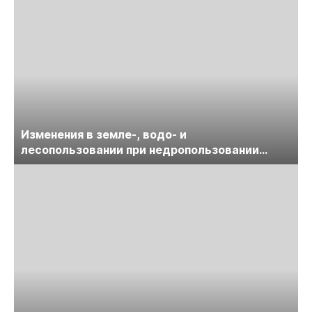
Изменения в земле-, водо- и
лесопользовании при недропользовании
обсудят на семинаре «ПравоТЭК»