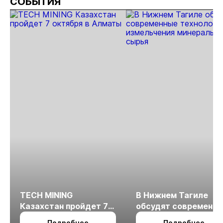
СОБЫТИЯ
риски
прогн
МСБ
TECH MINING
В Нижнем Тагиле
Казахстан пройдет 7
обсудят современн
октября в Алматы
технологии
Подробнее
Подробнее