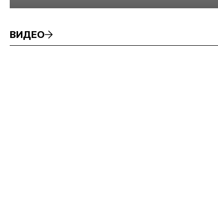
минерального сырья
ВИДЕО