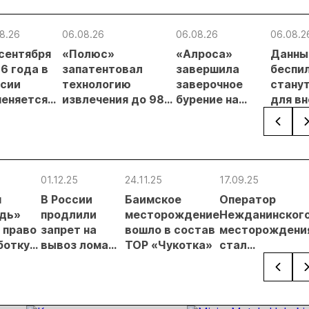
8.26
06.08.26
06.08.26
06.08.2
 сентября
«Полюс»
«Алроса»
Данны
6 года в
запатентовал
завершила
беспи
сии
технологию
заверочное
стану
еняется
извлечения до 98%
бурение на
для в
вительный
золота из
золоторудном
прове
нцип на
металлургического
месторождении
недро
сыпи:
шлака
Дегдекан
раслевые
ки и
01.12.25
24.11.25
17.09.25
гнозы для
я
В России
Баимское
Оператор
Б
дь»
продлили
месторождение
Нежданинског
 право
запрет на
вошло в состав
месторождени
ботку
вывоз лома
ТОР «Чукотка»
стал
го
драгметаллов
экономически
ждения
значимой
организацией