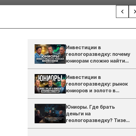
Инвестиции в
геологоразведку: почему
юниорам сложно найти
деньги
Инвестиции в
геологоразведку: рынок
юниоров и золото в
России
Юниоры. Где брать
деньги на
геологоразведку? Тизер
подкаста ЗиТ №1