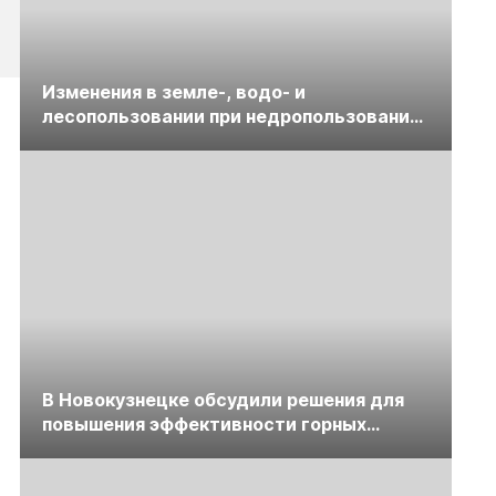
Изменения в земле-, водо- и
лесопользовании при недропользовании
обсудят на семинаре «ПравоТЭК»
В Новокузнецке обсудили решения для
повышения эффективности горных
предприятий