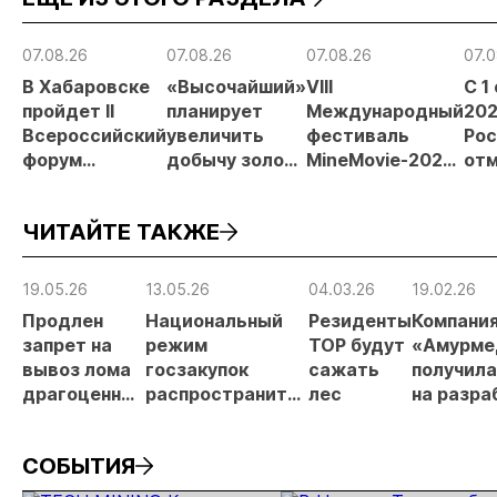
07.08.26
07.08.26
07.08.26
07.0
В Хабаровске
«Высочайший»
VIII
С 1
пройдет II
планирует
Международный
202
Всероссийский
увеличить
фестиваль
Рос
форум
добычу золота
MineMovie-2026
отм
«Россыпное
до 10 тонн в
открыл прием
зая
золото
2026 году
заявок
при
ЧИТАЙТЕ ТАКЖЕ
России»
рос
от
рис
19.05.26
13.05.26
04.03.26
19.02.26
про
Продлен
Национальный
Резиденты
Компани
МС
запрет на
режим
ТОР будут
«Амурме
вывоз лома
госзакупок
сажать
получила
драгоценных
распространится
лес
на разра
металлов
на горное
Иканско
оборудование
месторо
СОБЫТИЯ