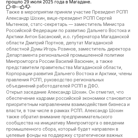
прошло 29 июля 2025 года в Магадане.
0
804
0
0
Также в мероприятии приняли участие Президент РСПП
Александр Шохин, вице-президент РСПП Сергей
Мытенков, статс-секретарь — заместитель Министра
Российской Федерации по развитию Дальнего Востока и
Арктики Антон Басанский, и.о. губернатора Магаданской
области Дмитрий Портнов, депутат Магаданской
областной Думы Игорь Розинов, заместитель директора
Департамента региональной промышленной политики
Минпромторга России Василий Васюнин, а также
представители правительства Магаданской области,
Корпорации развития Дальнего Востока и Арктики, члены
правления РСПП, руководство региональных
объединений работодателей РСПП в ДФО.
Открыл заседание Александр Шохин. Он отметил, что
обеспечение кадрами российской экономики становится
приоритетным направлением взаимодействия бизнеса и
власти, в том числе в рамках РСПП. Александр Шохин
также обратил внимание предпринимательского
сообщества на инициативу Минпромторга о введении
промышленного сбора, который будет направлен в
целевые фонды на поддержку стратегически важных