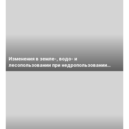
Изменения в земле-, водо- и
лесопользовании при недропользовании
обсудят на семинаре «ПравоТЭК»