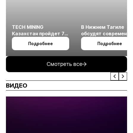
TECH MINING
В Нижнем Тагиле
Казахстан пройдет 7
обсудят современн
октября в Алматы
технологии
Подробнее
Подробнее
измельчения
минерального сырья
Смотреть все
ВИДЕО