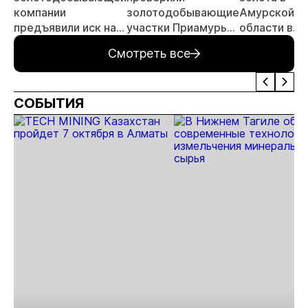
компании
золотодобывающие
Амурской
предъявили иск на
участки Приамурья
области в
23,8 млн рублей за
с воздуха
январе-мае
Смотреть все
ущерб лесному
увеличилась
фонду
на 1,8%
СОБЫТИЯ