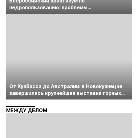
Всероссийский практикум по
недропользованию: проблемы
лицензирования, цифровизации, экспертизы
пройдет в начале июля
От Кузбасса до Австралии: в Новокузнецке
завершилась крупнейшая выставка горных
технологий «Недра России. Уголь России и
Майнинг»
МЕЖДУ ДЕЛОМ