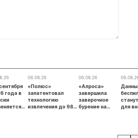
8.26
06.08.26
06.08.26
06.08.2
 сентября
«Полюс»
«Алроса»
Данны
6 года в
запатентовал
завершила
беспи
сии
технологию
заверочное
стану
еняется
извлечения до 98%
бурение на
для в
вительный
золота из
золоторудном
прове
нцип на
металлургического
месторождении
недро
сыпи:
шлака
Дегдекан
раслевые