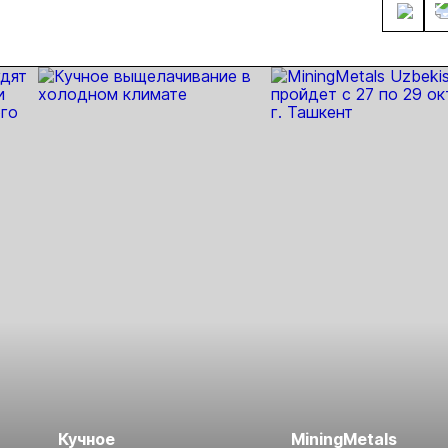
ки и
гнозы для
Б
Кучное
MiningMetals