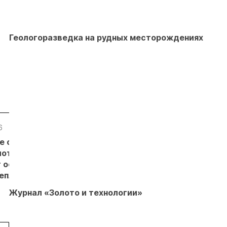
Геологоразведка на рудных месторождениях
6
05.08.26
05.08.26
05.08.26
е с
Добыча
Кассация
Эксперты
лотников
золота на
оставила в
предложили
т основанием
Камчатке
силе
изменить
неплановых
снизилась
приговор
подходы к
рок
на 20,3% в
по делу о
регулированию
Журнал «Золото и технологии»
пользователей
первом
незаконной
россыпной
полугодии
добыче 43
золотодобычи
кг золота и
на фоне