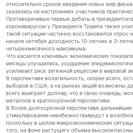
относительно сроков введения новых мер фиска
сказались на настроениях участников практичес
Противоречивые первые дебаты в президентско
коронавирусом у Президента Трампа также усил
такой ситуации частично восстановился спрос н
начале октября доходность 10-летних и 3-летн
четырехмесячного максимума.
Что касается ключевых экономических показател
месяцы улучшились, ухудшение эпидемиологиче
усиливает риск затяжной рецессии в мировой э
В перспективе волатильность, скорее всего, ос
выборов в США, а на рынках акций возможны да
всего выиграет доллар, что в свою очередь, м
металлов в краткосрочной перспективе.
В более долгосрочной перспективе дальнейшие
стимулирования неизбежно приведут к возобно
поскольку в целом макроэкономическая ситуаци
того, на фоне растущего объема высококлассн