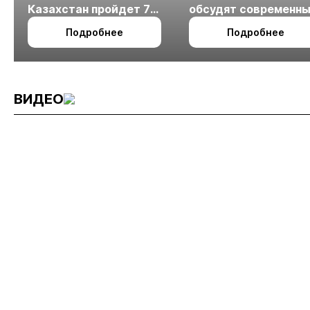
Казахстан пройдет 7
обсудят современн
октября в Алматы
технологии
Подробнее
Подробнее
измельчения
минерального сырья
ВИДЕО