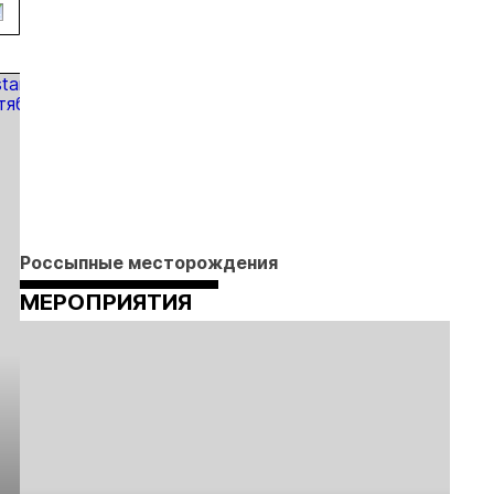
серебра на
реформы
Урале
лицензирования
Россыпные месторождения
МЕРОПРИЯТИЯ
Выставка «Рудник
Российская