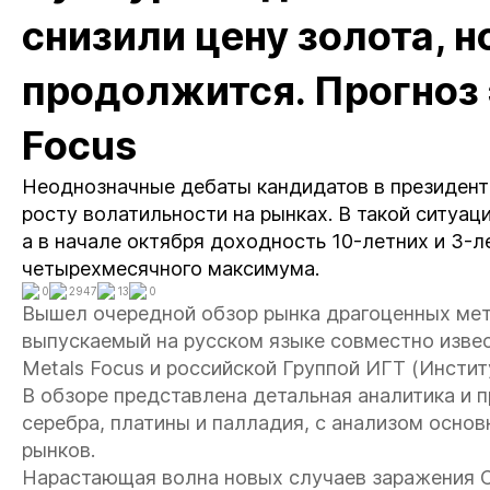
снизили цену золота, н
продолжится. Прогноз 
Focus
Неоднозначные дебаты кандидатов в президент
росту волатильности на рынках. В такой ситуац
а в начале октября доходность 10-летних и 3-л
четырехмесячного максимума.
0
2947
13
0
Вышел очередной обзор рынка драгоценных мета
выпускаемый на русском языке совместно изве
Metals Focus и российской Группой ИГТ (Инстит
В обзоре представлена детальная аналитика и 
серебра, платины и палладия, с анализом осно
рынков.
Нарастающая волна новых случаев заражения C