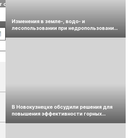
т с
2026» пройдет в
отраслевая
г.
Екатеринбурге
энергетическая
Подробнее
Подробнее
конференция Р
Изменения в земле-, водо- и
2026
лесопользовании при недропользовании
обсудят на семинаре «ПравоТЭК»
В Новокузнецке обсудили решения для
повышения эффективности горных
предприятий