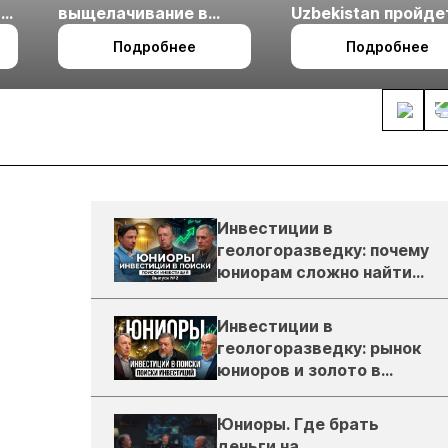
ые
выщелачивание в
Uzbekistan пройде
холодном климате
27 по 29 октября в 
Подробнее
Подробнее
Ташкент
Инвестиции в
геологоразведку: почему
юниорам сложно найти
деньги
Инвестиции в
геологоразведку: рынок
юниоров и золото в
России
Юниоры. Где брать
деньги на