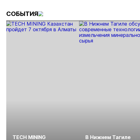
«Россыпное
рис
золото
про
СОБЫТИЯ
России»
МС
TECH MINING
В Нижнем Тагиле