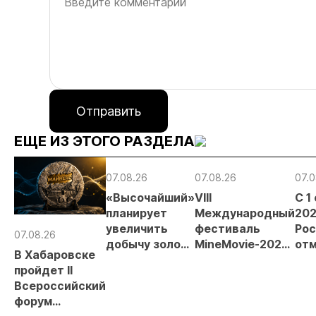
Отправить
ЕЩЕ ИЗ ЭТОГО РАЗДЕЛА
07.08.26
07.08.26
07.0
«Высочайший»
VIII
С 1
планирует
Международный
202
увеличить
фестиваль
Рос
07.08.26
добычу золота
MineMovie-2026
отм
В Хабаровске
до 10 тонн в
открыл прием
зая
пройдет II
2026 году
заявок
при
Всероссийский
рос
форум
от