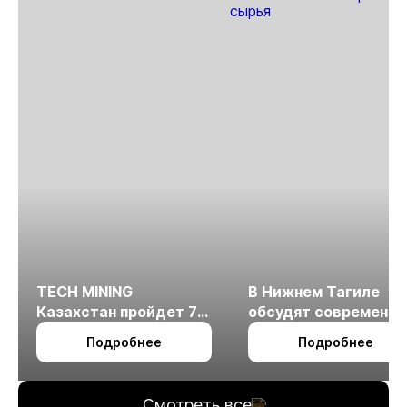
TECH MINING
В Нижнем Тагиле
Казахстан пройдет 7
обсудят современн
октября в Алматы
технологии
Подробнее
Подробнее
измельчения
минерального сырья
Смотреть все