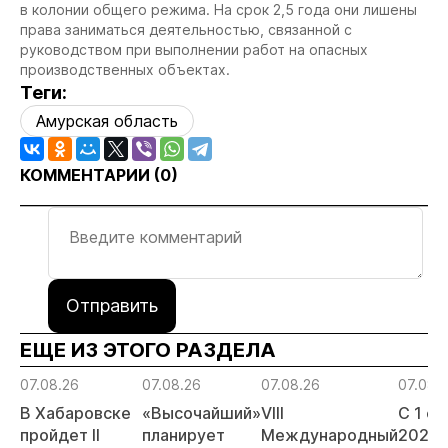
в колонии общего режима. На срок 2,5 года они лишены
права заниматься деятельностью, связанной с
руководством при выполнении работ на опасных
производственных объектах.
Теги:
Амурская область
КОММЕНТАРИИ (
0
)
Отправить
ЕЩЕ ИЗ ЭТОГО РАЗДЕЛА
07.08.26
07.08.26
07.08.26
07.08.
В Хабаровске
«Высочайший»
VIII
С 1 с
пройдет II
планирует
Международный
2026 