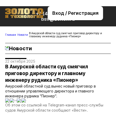
Вход / Регистрация
+7 (495) 221-76-32
bsv@zolteh.ru
В Амурской области суд смягчил приговор директору и
Главная
Новости
главному инженеру рудника «Пионер»
Новости
22 октября 2025
В Амурской области суд смягчил
приговор директору и главному
инженеру рудника «Пионер»
Амурский областной суд вынес новый приговор в
отношении управляющего директора и главного
инженера рудника "Пионер".
0
1118
0
0
Об этом со ссылкой на Telegram-канал пресс-службы
судов Амурской области сообщают «Вести».