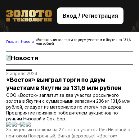
Вход / Регистрация
+7 (495) 221-76-32
bsv@zolteh.ru
«Восток» выиграл торги по двум участкам в Якутии за 131,6
Главная
Новости
млн рублей
Новости
3 апреля 2024
«Восток» выиграл торги по двум
участкам в Якутии за 131,6 млн рублей
ООО «Восток» заплатит за два участка россыпного
золота в Якутии с суммарными запасами 236 кг 131,6 млн
рублей, следует из материалов по итогам тендеров.
Предприятие признано победителем аукционов по
ручьям Низовой и Сох-Бор.
0
994
0
0
За лицензию сроком на 27 лет на участок Руч.Низовой с
притоком Поперечный, Вилка (верховье) «Восток»