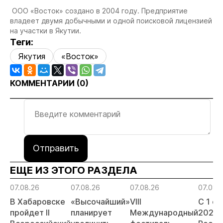
ООО «Восток» создано в 2004 году. Предприятие
владеет двумя добычными и одной поисковой лицензией
на участки в Якутии.
Теги:
Якутия
«Восток»
КОММЕНТАРИИ (
0
)
Отправить
ЕЩЕ ИЗ ЭТОГО РАЗДЕЛА
07.08.26
07.08.26
07.08.26
07.08.
В Хабаровске
«Высочайший»
VIII
С 1 с
пройдет II
планирует
Международный
2026 