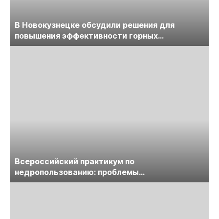
В Новокузнецке обсудили решения для
повышения эффективности горных
предприятий
Всероссийский практикум по
недропользованию: проблемы
лицензирования, цифровизации, экспертизы
пройдет в начале июля