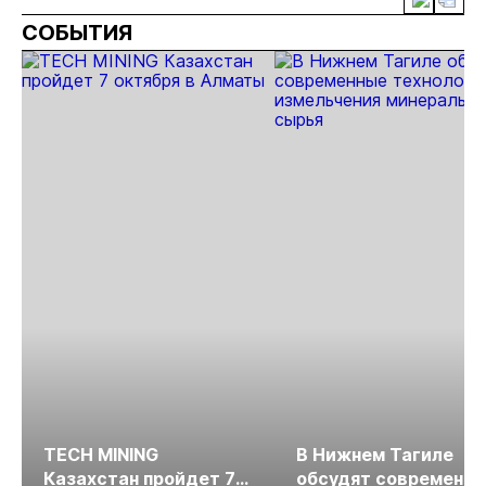
проектов в
добычу
почти в 50
СОБЫТИЯ
Якутии
золота в
раз
Якутии
TECH MINING
В Нижнем Тагиле
Казахстан пройдет 7
обсудят современн