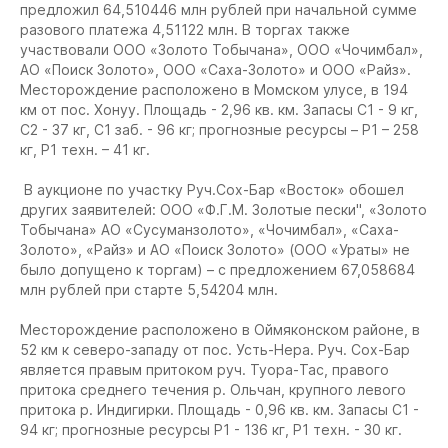
предложил 64,510446 млн рублей при начальной сумме
разового платежа 4,51122 млн. В торгах также
участвовали ООО «Золото Тобычана», ООО «Чочимбал»,
АО «Поиск Золото», ООО «Саха-Золото» и ООО «Райз».
Месторождение расположено в Момском улусе, в 194
км от пос. Хонуу. Площадь - 2,96 кв. км. Запасы С1 - 9 кг,
С2 - 37 кг, С1 заб. - 96 кг; прогнозные ресурсы – Р1 – 258
кг, Р1 техн. – 41 кг.
В аукционе по участку Руч.Сох-Бар «Восток» обошел
других заявителей: ООО «Ф.Г.М. Золотые пески", «Золото
Тобычана» АО «Сусуманзолото», «Чочимбал», «Саха-
Золото», «Райз» и АО «Поиск Золото» (ООО «Ураты» не
было допущено к торгам) – с предложением 67,058684
млн рублей при старте 5,54204 млн.
Месторождение расположено в Оймяконском районе, в
52 км к северо-западу от пос. Усть-Нера. Руч. Сох-Бар
является правым притоком руч. Туора-Тас, правого
притока среднего течения р. Ольчан, крупного левого
притока р. Индигирки. Площадь - 0,96 кв. км. Запасы C1 -
94 кг; прогнозные ресурсы Р1 - 136 кг, Р1 техн. - 30 кг.