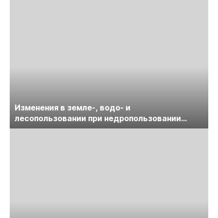
Изменения в земле-, водо- и
лесопользовании при недропользовании
обсудят на семинаре «ПравоТЭК»