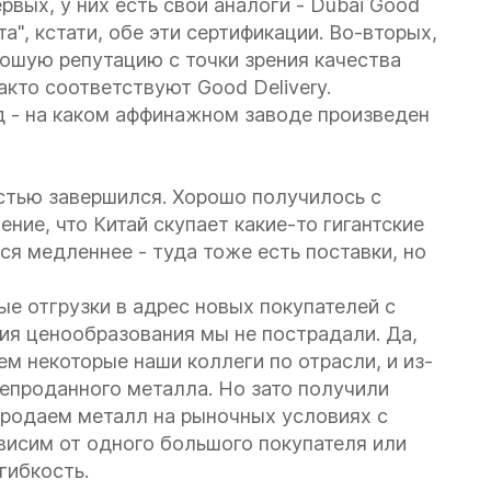
рвых, у них есть свои аналоги - Dubai Good
та", кстати, обе эти сертификации. Во-вторых,
ошую репутацию с точки зрения качества
кто соответствуют Good Delivery.
д - на каком аффинажном заводе произведен
остью завершился. Хорошо получилось с
ие, что Китай скупает какие-то гигантские
я медленнее - туда тоже есть поставки, но
е отгрузки в адрес новых покупателей с
ния ценообразования мы не пострадали. Да,
ем некоторые наши коллеги по отрасли, и из-
непроданного металла. Но зато получили
родаем металл на рыночных условиях с
висим от одного большого покупателя или
гибкость.