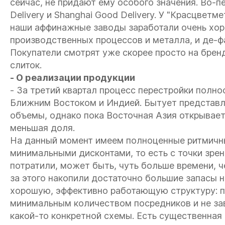
сейчас, не придают ему особого значения. Во-пе
Delivery и Shanghai Good Delivery. У "Красцветме
наши аффинажные заводы заработали очень хор
производственных процессов и металла, и де-фа
Покупатели смотрят уже скорее просто на брен
слиток.
- О реализации продукции
- За третий квартал процесс перестройки полн
Ближним Востоком и Индией. Бытует представлен
объемы, однако пока Восточная Азия открываетс
меньшая доля.
На данный момент имеем полноценные ритмичны
минимальными дисконтами, то есть с точки зре
потратили, может быть, чуть больше времени, ч
за этого накопили достаточно большие запасы 
хорошую, эффективно работающую структуру: п
минимальным количеством посредников и не за
какой-то конкретной схемы. Есть существенная 