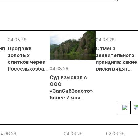
04.08.26
04.08.26
ил
Продажи
Отмена
золотых
заявительного
слитков через
принципа: какие
Россельхозбанк
риски видят
04.08.26
чи
выросли на 31%
золотодобытчи
Суд взыскал с
в первом
ООО
ких
полугодии
«ЗапСибЗолото»
более 7 млн
рублей за
нарушение
природоохранных
требований при
добыче золота
4.06.26
04.06.26
02.06.26