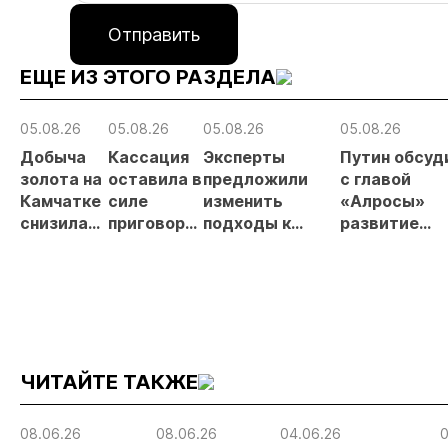
Отправить
ЕЩЕ ИЗ ЭТОГО РАЗДЕЛА
05.08.26
05.08.26
05.08.26
05.08.26
Добыча
Кассация
Эксперты
Путин обсуд
золота на
оставила в
предложили
с главой
Камчатке
силе
изменить
«Алросы»
снизилась
приговор
подходы к
развитие
на 20,3% в
по делу о
регулированию
золотодобы
первом
незаконной
россыпной
и
полугодии
добыче 43
золотодобычи
энергетичес
кг золота и
на фоне
проектов в
серебра на
реформы
Якутии
Урале
лицензирования
ЧИТАЙТЕ ТАКЖЕ
08.06.26
08.06.26
04.06.26
0