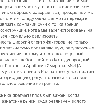
ю концепцию. Так вот ближайший - обмен
роцесс занимает чуть больше времени, чем
и иным образом завершиться, прежде чем мы
я с этим, следующий шаг - это переезд в
вязать компании руки с точки зрения
 конструкции, когда мы зарегистрированы на
льзя нормально реализовать.
есть широкий спектр факторов: не только
и политическую составляющую, регуляторные
рисдикции, потому что это полноценный
 вариантов небольшой: это Международный
не, Гонконг и Арабские Эмираты. МФЦА
му что мы давно в Казахстане, у нас листинг
м юрисдикцию, регуляторные и налоговые
тельное решение не принято.
 рынка драгметаллов был важен, когда
 азиатские рынки, куда реализуем золото