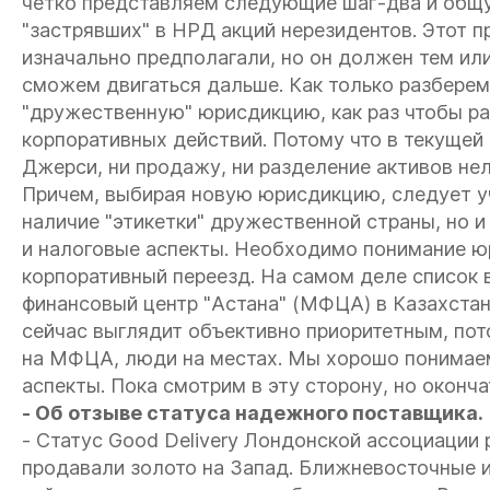
четко представляем следующие шаг-два и общу
"застрявших" в НРД акций нерезидентов. Этот п
изначально предполагали, но он должен тем ил
сможем двигаться дальше. Как только разберемс
"дружественную" юрисдикцию, как раз чтобы раз
корпоративных действий. Потому что в текущей
Джерси, ни продажу, ни разделение активов не
Причем, выбирая новую юрисдикцию, следует уч
наличие "этикетки" дружественной страны, но 
и налоговые аспекты. Необходимо понимание ю
корпоративный переезд. На самом деле список
финансовый центр "Астана" (МФЦА) в Казахста
сейчас выглядит объективно приоритетным, пото
на МФЦА, люди на местах. Мы хорошо понимае
аспекты. Пока смотрим в эту сторону, но оконча
- Об отзыве статуса надежного поставщика.
- Статус Good Delivery Лондонской ассоциации
продавали золото на Запад. Ближневосточные и