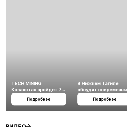
подходах к
И
ведению БВР
Е
TECH MINING
В Нижнем Тагиле
Казахстан пройдет 7
обсудят современн
октября в Алматы
технологии
Подробнее
Подробнее
измельчения
минерального сырья
ВИДЕО