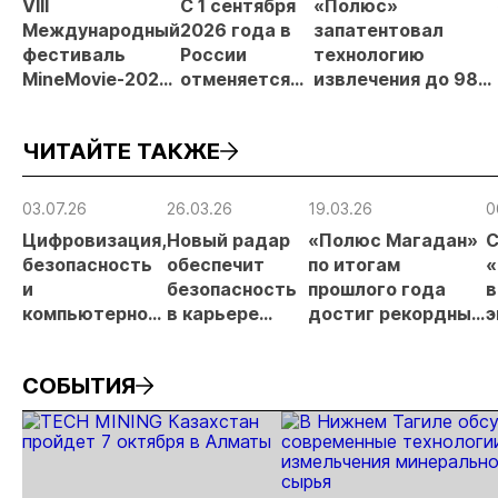
VIII
С 1 сентября
«Полюс»
Международный
2026 года в
запатентовал
фестиваль
России
технологию
MineMovie-2026
отменяется
извлечения до 98%
открыл прием
заявительный
золота из
заявок
принцип на
металлургического
ЧИТАЙТЕ ТАКЖЕ
россыпи:
шлака
отраслевые
риски и
03.07.26
26.03.26
19.03.26
0
прогнозы для
Цифровизация,
Новый радар
«Полюс Магадан»
С
МСБ
безопасность
обеспечит
по итогам
«
и
безопасность
прошлого года
в
компьютерное
в карьере
достиг рекордных
э
зрение: на
Наталкинского
производственных
и
конференции в
ГОКа
показателей
с
СОБЫТИЯ
Красноярске
з
Группа
п
«ЭВОБЛАСТ»
в
представила
С
доклады о
г