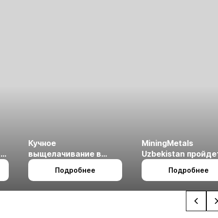
мператрицы
катерины II
Кучное
MiningMetals
ые
выщелачивание в
Uzbekistan пройде
холодном климате
27 по 29 октября в 
Подробнее
Подробнее
Ташкент