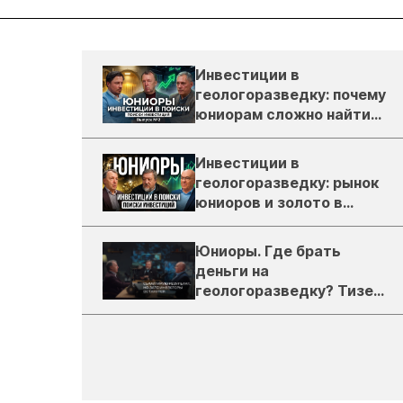
Инвестиции в
геологоразведку: почему
юниорам сложно найти
деньги
Инвестиции в
геологоразведку: рынок
юниоров и золото в
России
Юниоры. Где брать
деньги на
геологоразведку? Тизер
подкаста ЗиТ №1