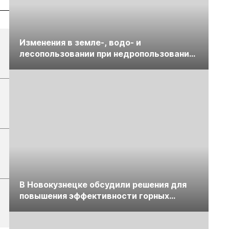
Изменения в земле-, водо- и
лесопользовании при недропользовании
обсудят на семинаре «ПравоТЭК»
В Новокузнецке обсудили решения для
повышения эффективности горных
предприятий