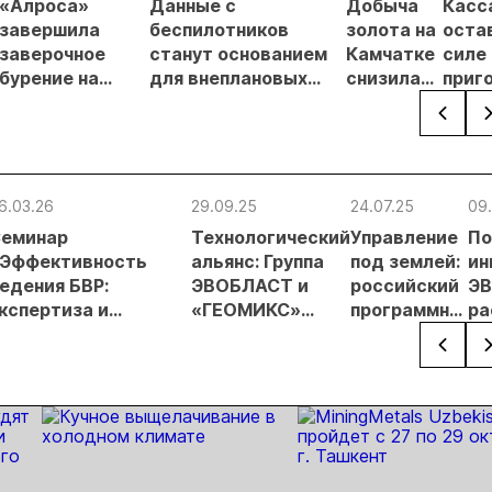
«Алроса»
Данные с
Добыча
Касс
завершила
беспилотников
золота на
оста
заверочное
станут основанием
Камчатке
силе
бурение на
для внеплановых
снизилась
приг
золоторудном
проверок
на 20,3% в
по де
месторождении
недропользователей
первом
неза
Дегдекан
полугодии
добы
кг зо
сере
6.03.26
29.09.25
24.07.25
09
Урал
еминар
Технологический
Управление
По
Эффективность
альянс: Группа
под землей:
ин
едения БВР:
ЭВОБЛАСТ и
российский
Э
кспертиза и
«ГЕОМИКС»
программно-
ра
нновации» для
разрабатывают
аппаратный
пр
пециалистов
новые
комплекс
ко
олотодобывающих
инструменты
для СЗМ от
ку
редприятий прошел
для ведения БВР
Группы
эф
ЭВОБЛАСТ
ве
анкт‑Петербургском
ра
орном университете