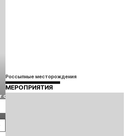
Россыпные месторождения
МЕРОПРИЯТИЯ
Выставка «Рудник
Российская
т с
2026» пройдет в
отраслевая
г.
Екатеринбурге
энергетическая
Подробнее
Подробнее
конференция Р
2026