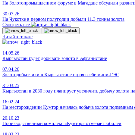
На Золотопромышленном форуме в Магадане обсудили развит
30.07.26
На Чукотке в первом полугодии добыли 11,3 тонны золота
Смотреть все
Читайте также
14.05.26
Кыргызстан будет добывать золото в Афганистане
07.04.26
Золотодобытчики в Кыргызстане строят себе мини-ГЭС
31.03.25
Кыргызстан в 2030 году планирует увеличить добычу золота н
16.02.24
На месторождении Кумтор началась добыча золота подземным
20.10.23
Производственный комплекс «Кумтор» отмечает юбилей
18.03.23