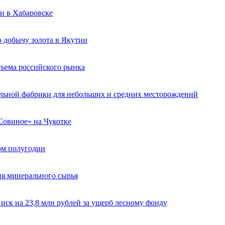
и в Хабаровске
 добычу золота в Якутии
ъема российского рынка
льной фабрики для небольших и средних месторождений
«Совиное» на Чукотке
вом полугодии
ия минерального сырья
ск на 23,8 млн рублей за ущерб лесному фонду