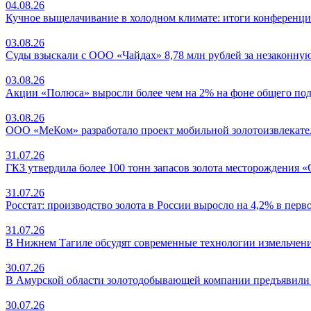
04.08.26
Кучное выщелачивание в холодном климате: итоги конференци
03.08.26
Суды взыскали с ООО «Чайдах» 8,78 млн рублей за незаконную
03.08.26
Акции «Полюса» выросли более чем на 2% на фоне общего под
03.08.26
ООО «МеКом» разработало проект мобильной золотоизвлекате
31.07.26
ГКЗ утвердила более 100 тонн запасов золота месторождения 
31.07.26
Росстат: производство золота в России выросло на 4,2% в пер
31.07.26
В Нижнем Тагиле обсудят современные технологии измельчен
30.07.26
В Амурской области золотодобывающей компании предъявили и
30.07.26