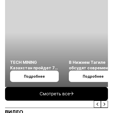
TECH MINING
В Нижнем Тагиле
Казахстан пройдет 7
обсудят современн
октября в Алматы
технологии
Подробнее
Подробнее
измельчения
минерального сырья
Смотреть все
ВИДЕО