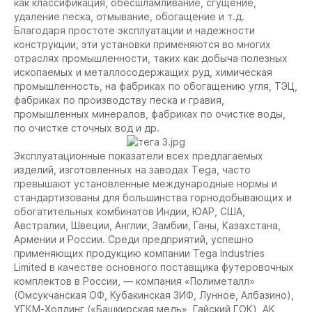
как классификация, обесшламливание, сгущение,
удаление песка, отмывание, обогащение и т.д.
Благодаря простоте эксплуатации и надежности
конструкции, эти установки применяются во многих
отраслях промышленности, таких как добыча полезных
ископаемых и металлосодержащих руд, химическая
промышленность, на фабриках по обогащению угля, ТЭЦ,
фабриках по производству песка и гравия,
промышленных минералов, фабриках по очистке воды,
по очистке сточных вод и др.
Эксплуатационные показатели всех предлагаемых
изделий, изготовленных на заводах Тega, часто
превышают установленные международные нормы и
стандартизованы для большинства горнодобывающих и
обогатительных комбинатов Индии, ЮАР, США,
Австралии, Швеции, Англии, Замбии, Ганы, Казахстана,
Армении и России. Среди предприятий, успешно
применяющих продукцию компании Tega Industries
Limited в качестве основного поставщика футеровочных
комплектов в России, — компания «Полиметалл»
(Омсукчанская ОФ, Кубакинская ЗИФ, Лунное, Албазино),
УГКМ-Холдинг («Башкирская медь», Гайский ГОК), АК