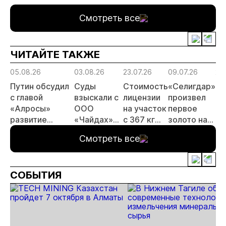
серебра на
реформы
Якутии
Смотреть все
Урале
лицензирования
ЧИТАЙТЕ ТАКЖЕ
05.08.26
03.08.26
23.07.26
09.07.26
29
Путин обсудил
Суды
Стоимость
«Селигдар»
«С
с главой
взыскали с
лицензии
произвел
ра
«Алросы»
ООО
на участок
первое
те
развитие
«Чайдах»
с 367 кг
золото на
по
золотодобычи
8,78 млн
золота в
ЗИФ
ск
Смотреть все
и
рублей за
Якутии
«Хвойное»
хв
энергетических
незаконную
выросла
проектов в
добычу
почти в 50
СОБЫТИЯ
Якутии
золота в
раз
Якутии