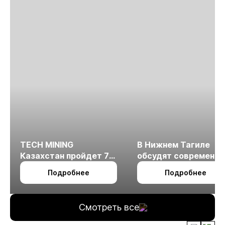
TECH MINING
В Нижнем Тагиле
Казахстан пройдет 7
обсудят современн
октября в Алматы
технологии
Подробнее
Подробнее
измельчения
минерального сырья
Смотреть все