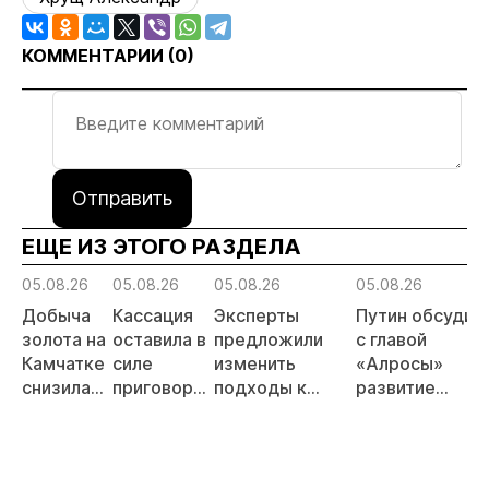
КОММЕНТАРИИ (
0
)
Отправить
ЕЩЕ ИЗ ЭТОГО РАЗДЕЛА
05.08.26
05.08.26
05.08.26
05.08.26
Добыча
Кассация
Эксперты
Путин обсудил
золота на
оставила в
предложили
с главой
Камчатке
силе
изменить
«Алросы»
снизилась
приговор
подходы к
развитие
на 20,3%
по делу о
регулированию
золотодобычи
в первом
незаконной
россыпной
и
полугодии
добыче 43
золотодобычи
энергетически
кг золота и
на фоне
проектов в