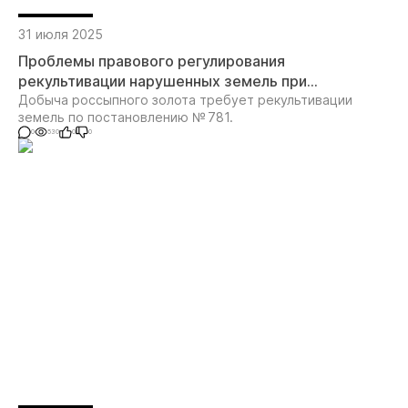
31 июля 2025
Проблемы правового регулирования
рекультивации нарушенных земель при
разработке месторождений россыпного золота
Добыча россыпного золота требует рекультивации
земель по постановлению № 781.
0
530
0
0