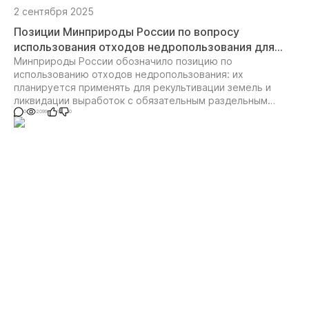
2 сентября 2025
Позиции Минприроды России по вопросу
использования отходов недропользования для
целей рекультивации земельных участков и
Минприроды России обозначило позицию по
использованию отходов недропользования: их
ликвидации горных выработок, а также их
планируется применять для рекультивации земель и
раздельному хранению
ликвидации выработок с обязательным раздельным
хранением.
0
2099
1
0