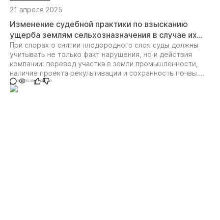
21 апреля 2025
Изменение судебной практики по взысканию
ущерба землям сельхозназначения в случае их
перевода недропользователями в земли
При спорах о снятии плодородного слоя суды должны
учитывать не только факт нарушения, но и действия
промышленности
компании: перевод участка в земли промышленности,
наличие проекта рекультивации и сохранность почвы.
Постановление КС РФ № 56-П формирует новый вектор
0
1245
0
0
судебной практики.