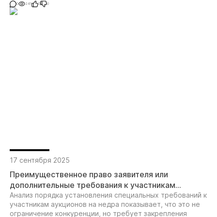
0
241
0
0
17 сентября 2025
Преимущественное право заявителя или
дополнительные требования к участникам
аукциона на право пользования участками недр:
Анализ порядка установления специальных требований к
участникам аукционов на недра показывает, что это не
вопросы ограничения конкуренции в сфере
ограничение конкуренции, но требует закрепления
недропользования при добыче золота