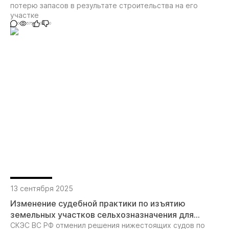
потерю запасов в результате строительства на его
участке
0
575
0
0
13 сентября 2025
Изменение судебной практики по изъятию
земельных участков сельхозназначения для
государственных нужд для целей
СКЭС ВС РФ отменил решения нижестоящих судов по