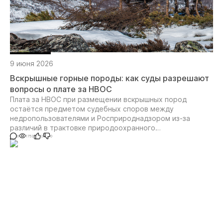
9 июня 2026
Вскрышные горные породы: как суды разрешают
вопросы о плате за НВОС
Плата за НВОС при размещении вскрышных пород
остаётся предметом судебных споров между
недропользователями и Росприроднадзором из-за
различий в трактовке природоохранного
законодательства
0
1752
2
0