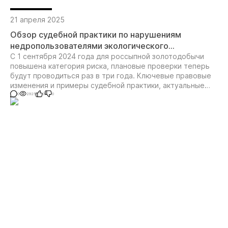
21 апреля 2025
Обзор судебной практики по нарушениям
недропользователями экологического
законодательства и законодательства об охране
С 1 сентября 2024 года для россыпной золотодобычи
повышена категория риска, плановые проверки теперь
окружающей среды
будут проводиться раз в три года. Ключевые правовые
изменения и примеры судебной практики, актуальные
для недропользователей.
0
2925
0
0