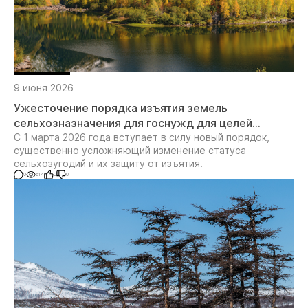
9 июня 2026
Ужесточение порядка изъятия земель
сельхозназначения для госнужд для целей
недропользования
С 1 марта 2026 года вступает в силу новый порядок,
существенно усложняющий изменение статуса
сельхозугодий и их защиту от изъятия.
0
614
0
0