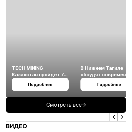
TECH MINING
В Нижнем Тагиле
Казахстан пройдет 7
обсудят современн
октября в Алматы
технологии
Подробнее
Подробнее
измельчения
минерального сырья
Смотреть все
ВИДЕО