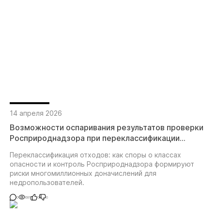
14 апреля 2026
Возможности оспаривания результатов проверки
Росприроднадзора при переклассификации
отходов из V в IV и более высокие классы
Переклассификация отходов: как споры о классах
опасности
опасности и контроль Росприроднадзора формируют
риски многомиллионных доначислений для
недропользователей.
0
681
0
0