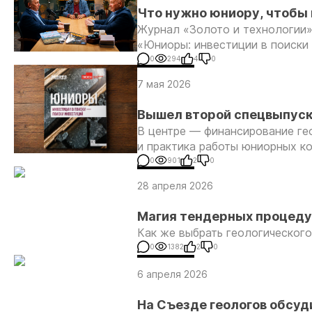
Что нужно юниору, чтобы
Журнал «Золото и технологии»
подкаста «Экономика нед
«Юниоры: инвестиции в поиски
0
294
4
0
7 мая 2026
Вышел второй спецвыпуск
В центре — финансирование гео
поиски инвестиций»
и практика работы юниорных к
0
901
2
0
28 апреля 2026
Магия тендерных процед
Как же выбрать геологическог
0
1382
2
0
6 апреля 2026
На Съезде геологов обсуд