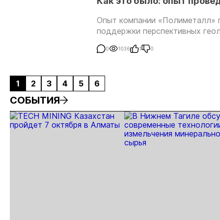
Как это было: опыт прове
Опыт компании «Полиметалл» п
поддержки перспективных геол
0
1036
1
0
1
2
3
4
5
6
СОБЫТИЯ