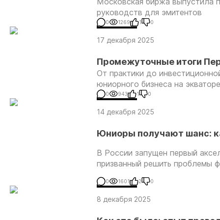
Московская биржа выпустила п
— о взаимодействии с ин
руководств для эмитентов
0
1269
1
0
17 декабря 2025
Промежуточные итоги Пер
От практики до инвестиционно
стандарты и первые выв
юниорного бизнеса на экватор
0
943
1
0
14 декабря 2025
Юниоры получают шанс: к
геологоразведочных комп
В России запущен первый аксе
призванный решить проблемы ф
0
1601
2
0
8 декабря 2025