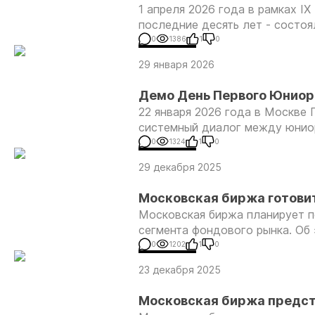
1 апреля 2026 года в рамках IX
последние десять лет - состоя
0
1386
1
0
29 января 2026
Демо День Первого Юниорн
22 января 2026 года в Москве
на одном языке
системный диалог между юнио
0
1324
1
0
29 декабря 2025
Московская биржа готови
Московская биржа планирует п
рынка
сегмента фондового рынка. Об
0
1202
1
0
23 декабря 2025
Московская биржа предст