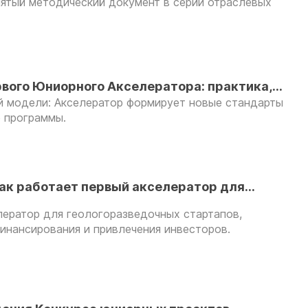
ятый методический документ в серии отраслевых
весторами
вого Юниорного Акселератора: практика,
й модели: Акселератор формирует новые стандарты
оды
е программы.
ак работает первый акселератор для
аний
лератор для геологоразведочных стартапов,
инансирования и привлечения инвесторов.