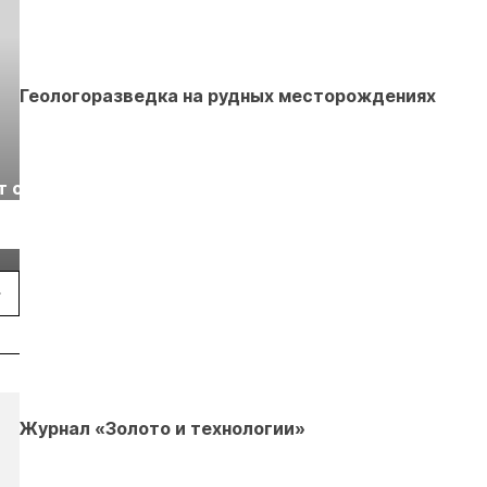
Геологоразведка на рудных месторождениях
Выставка «Рудник
Российская
т с
2026» пройдет в
отраслевая
г.
Екатеринбурге
энергетическая
Подробнее
Подробнее
конференция Р
2026
Журнал «Золото и технологии»