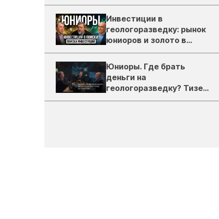
деньги
Инвестиции в
геологоразведку: рынок
юниоров и золото в
России
Юниоры. Где брать
деньги на
геологоразведку? Тизер
подкаста ЗиТ №1