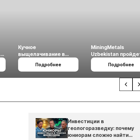
Кучное
MiningMetals
ые
выщелачивание в
Uzbekistan пройде
холодном климате
27 по 29 октября в 
Подробнее
Подробнее
Ташкент
Инвестиции в
геологоразведку: почему
юниорам сложно найти