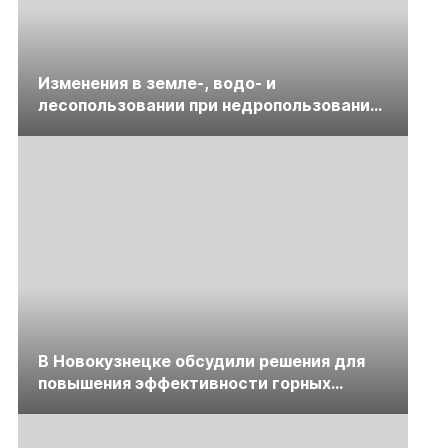
Изменения в земле-, водо- и
лесопользовании при недропользовании
обсудят на семинаре «ПравоТЭК»
В Новокузнецке обсудили решения для
повышения эффективности горных
предприятий