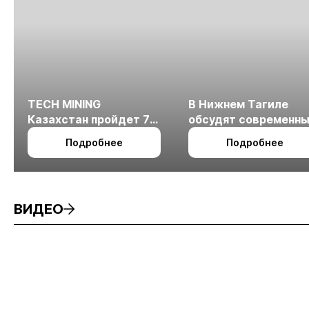
TECH MINING
В Нижнем Тагиле
Казахстан пройдет 7
обсудят современн
октября в Алматы
технологии
Подробнее
Подробнее
измельчения
минерального сырья
ВИДЕО