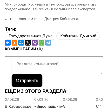
Минприроды, Роснедра и Генпрокуратура инициативу
поддерживают, так же как и большинство экспертов.
Фото - телеграм канал Дмитрия Кобылкина.
Теги:
Государственная Дума
Кобылкин Дмитрий
КОММЕНТАРИИ (
0
)
Отправить
ЕЩЕ ИЗ ЭТОГО РАЗДЕЛА
07.08.26
07.08.26
07.08.26
07.08.
В Хабаровске
«Высочайший»
VIII
С 1 с