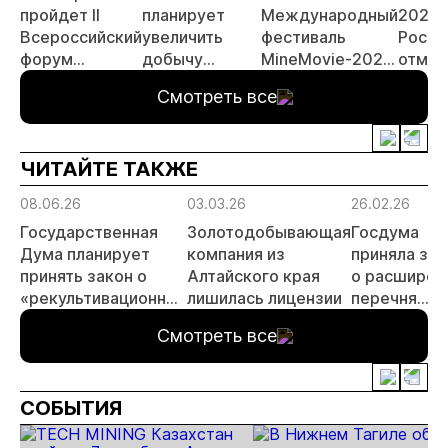
пройдет II
планирует
Международный
2026 
Всероссийский
увеличить
фестиваль
Росси
форум
добычу
MineMovie-2026
отмен
«Россыпное
золота до 10
открыл прием
заяви
Смотреть все
золото
тонн в 2026
заявок
принц
России»
году
россы
отрас
ЧИТАЙТЕ ТАКЖЕ
риски
прогн
08.06.26
03.03.26
26.02.26
МСБ
Государственная
Золотодобывающая
Госдума
Дума планирует
компания из
приняла зак
принять закон о
Алтайского края
о расширен
«рекультивационных
лишилась лицензии
перечня
фондах»
стратегиче
Смотреть все
видов
деятельнос
РФ
СОБЫТИЯ