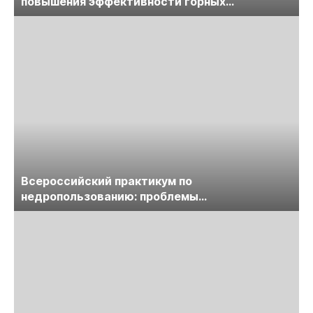
повышения эффективности горных
предприятий
Всероссийский практикум по
недропользованию: проблемы
лицензирования, цифровизации, экспертизы
пройдет в начале июля