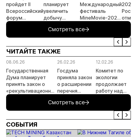
пройдет II
планирует
Международный
2026 
Всероссийский
увеличить
фестиваль
Росси
форум
добычу
MineMovie-2026
отмен
«Россыпное
золота до 10
открыл прием
заяви
Смотреть все
золото
тонн в 2026
заявок
принц
России»
году
россы
отрас
ЧИТАЙТЕ ТАКЖЕ
риски
прогн
08.06.26
26.02.26
12.02.26
МСБ
Государственная
Госдума
Комитет по
Дума планирует
приняла закон
экологии
принять закон о
о расширении
продолжает
«рекультивационных
перечня
работу над
фондах»
стратегических
законопроектом
Смотреть все
видов
рекультивацион
деятельности в
фондах
РФ
СОБЫТИЯ