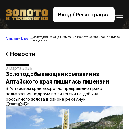
Вход / Регистрация
+7 (495) 221-76-32
bsv@zolteh.ru
Золотодобывающая компания из Алтайского края лишилась
Главная
Новости
лицензии
Новости
3 марта 2026
Золотодобывающая компания из
Алтайского края лишилась лицензии
В Алтайском крае досрочно прекращено право
пользования недрами по лицензии на добычу
россыпного золота в районе реки Ануй.
0
875
0
0