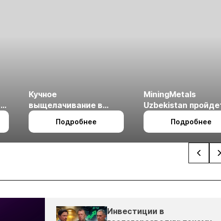
Кучное
MiningMetals
ые
выщелачивание в
Uzbekistan пройде
холодном климате
27 по 29 октября в 
Подробнее
Подробнее
Ташкент
Инвестиции в