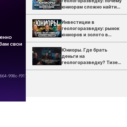
геологоразведку: почему
юниорам сложно найти
деньги
Инвестиции в
геологоразведку: рынок
юниоров и золото в
России
Юниоры. Где брать
деньги на
геологоразведку? Тизер
подкаста ЗиТ №1