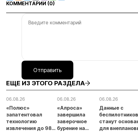
КОММЕНТАРИИ (
0
)
Отправить
ЕЩЕ ИЗ ЭТОГО РАЗДЕЛА
06.08.26
06.08.26
06.08.26
«Полюс»
«Алроса»
Данные с
запатентовал
завершила
беспилотнико
технологию
заверочное
станут основа
извлечения до 98%
бурение на
для внепланов
золота из
золоторудном
проверок