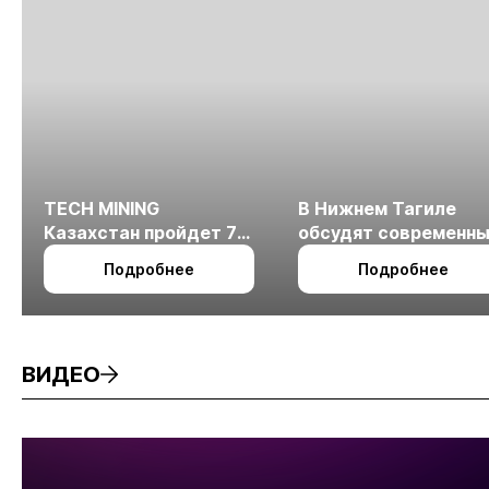
TECH MINING
В Нижнем Тагиле
Казахстан пройдет 7
обсудят современн
октября в Алматы
технологии
Подробнее
Подробнее
измельчения
минерального сырья
ВИДЕО