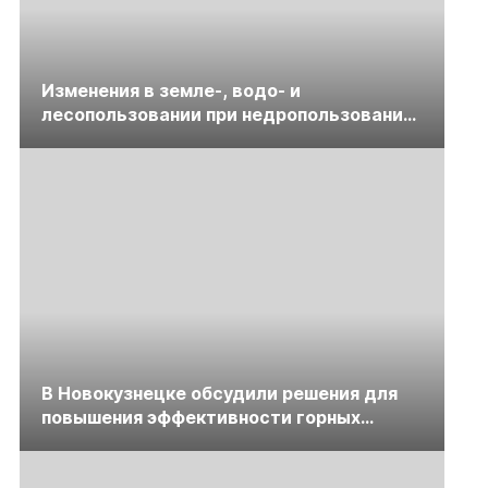
Изменения в земле-, водо- и
лесопользовании при недропользовании
обсудят на семинаре «ПравоТЭК»
В Новокузнецке обсудили решения для
повышения эффективности горных
предприятий