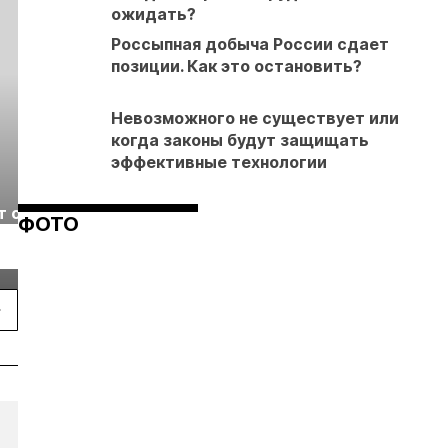
ожидать?
Россыпная добыча России сдает
позиции. Как это остановить?
Невозможного не существует или
когда законы будут защищать
эффективные технологии
Выставка «Рудник
Российская
т с
2026» пройдет в
отраслевая
ФОТО
г.
Екатеринбурге
энергетическая
Подробнее
Подробнее
конференция Р
2026