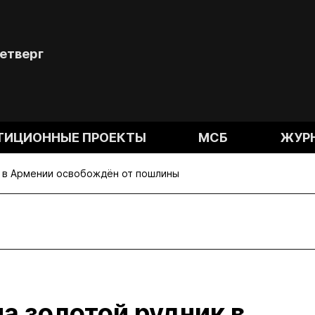
Четверг
ТИЦИОННЫЕ ПРОЕКТЫ
МСБ
ЖУР
к в Армении освобождён от пошлины
а золотой рудник в