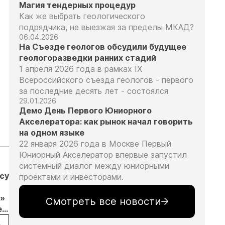
Магия тендерных процедур
Как же выбрать геологического
подрядчика, не выезжая за пределы МКАД?
06.04.2026
На Съезде геологов обсудили будущее
геологоразведки ранних стадий
1 апреля 2026 года в рамках IX
Всероссийского съезда геологов - первого
за последние десять лет - состоялся
29.01.2026
Демо День Первого Юниорного
Акселератора: как рынок начал говорить
на одном языке
22 января 2026 года в Москве Первый
Юниорный Акселератор впервые запустил
04.08.26
04.08.26
04.08.26
системный диалог между юниорными
бсудил
Продажи
Суд взыскал с
Отмена
проектами и инвесторами.
золотых
ООО
заявительн
»
слитков через
«ЗапСибЗолото»
принципа: к
Смотреть все новости
е
Россельхозбанк
более 7 млн
риски видят
обычи
выросли на 31%
рублей за
золотодобы