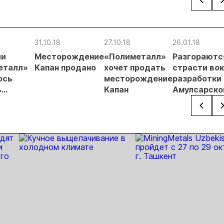
ателей
первом
незаконной
россыпной
и
полугодии
добыче 43
золотодобычи
энергет
кг золота и
на фоне
проектов
серебра на
реформы
Якутии
31.10.18
27.10.18
26.01.18
Урале
лицензирования
ии
Месторождение
«Полиметалл»
Разгораютс
еталл»
Капан продано
хочет продать
страсти вокруг
ось
месторождение
разработки
ь
Капан
Амулсарско
нее
месторожд
ождение
в Армении
ии