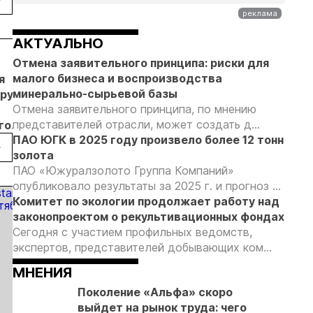
в первом
нарушение
ических
полугодии
природоохранных
 в
требований при
АКТУАЛЬНО
добыче золота
26.01.18
19.12.17
Отмена заявительного принципа: риски для
малого бизнеса и воспроизводства
я
Армения
У
минерально-сырьевой базы
повышает
золотодобывающего
Отмена заявительного принципа, по мнению
прозрачность
предприятия в
представителей отрасли, может создать д...
го
горнорудных
Армении произошли
ПАО ЮГК в 2025 году произвело более 12 тонн
ения
компаний
беспорядки
золота
ПАО «Южуралзолото Группа Компаний»
опубликовало результаты за 2025 г. и прогноз ...
Комитет по экологии продолжает работу над
законопроектом о рекультивационных фондах
Сегодня с участием профильных ведомств,
экспертов, представителей добывающих ком...
МНЕНИЯ
Поколение «Альфа» скоро
выйдет на рынок труда: чего