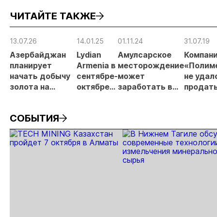
металлургического
месторождении
недропользов
ЧИТАЙТЕ ТАКЖЕ
шлака
Дегдекан
13.07.26
14.01.25
01.11.24
31.07.19
Азербайджан
Lydian
Амулсарское
Компан
планирует
Armenia в
месторождение
«Полим
начать добычу
сентябре-
может
не удал
золота на
октябре
заработать в
продат
подконтрольной
начнет
2025 году
послед
части
добычу
местор
СОБЫТИЯ
месторождения
на
в Армен
Сотк
Амулсаре