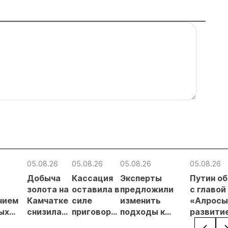
05.08.26
05.08.26
05.08.26
05.08.26
Добыча
Кассация
Эксперты
Путин о
в
золота на
оставила в
предложили
с главой
нием
Камчатке
силе
изменить
«Алросы
ых
снизилась
приговор
подходы к
развити
на 20,3% в
по делу о
регулированию
золотод