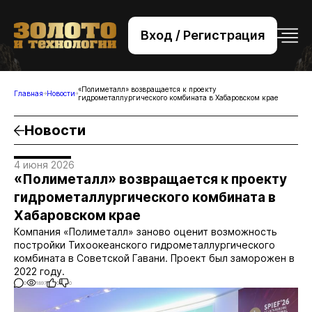
Вход / Регистрация
+7 (495) 221-76-32
bsv@zolteh.ru
«Полиметалл» возвращается к проекту
Главная
Новости
гидрометаллургического комбината в Хабаровском крае
Новости
4 июня 2026
«Полиметалл» возвращается к проекту
гидрометаллургического комбината в
Хабаровском крае
Компания «Полиметалл» заново оценит возможность
постройки Тихоокеанского гидрометаллургического
комбината в Советской Гавани. Проект был заморожен в
2022 году.
0
1897
0
0