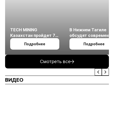
TECH MINING
В Нижнем Тагиле
Казахстан пройдет 7
обсудят современн
октября в Алматы
технологии
Подробнее
Подробнее
измельчения
минерального сырья
Смотреть все
ВИДЕО