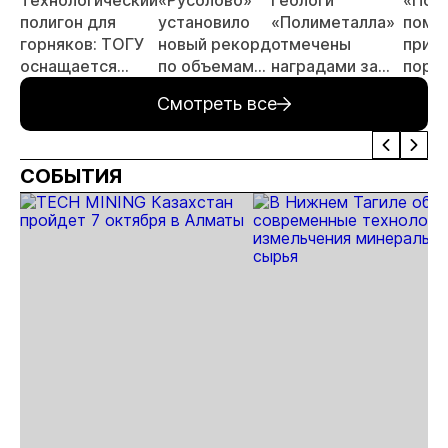
Технологический
«Русолово»
Геологи
«Пол
полигон для
установило
«Полиметалла»
помо
горняков: ТОГУ
новый рекорд
отмечены
приве
оснащается
по объемам
наградами за
поря
современным
производства
открытие
автод
Смотреть все
оборудованием
месторождения
Певе
отечественного
«Андрей»
производства
СОБЫТИЯ