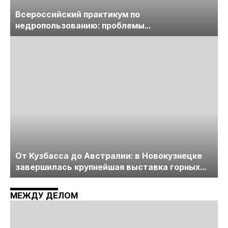
Всероссийский практикум по
недропользованию: проблемы
лицензирования, цифровизации, экспертизы
пройдет в начале июля
От Кузбасса до Австралии: в Новокузнецке
завершилась крупнейшая выставка горных
технологий «Недра России. Уголь России и
Майнинг»
МЕЖДУ ДЕЛОМ