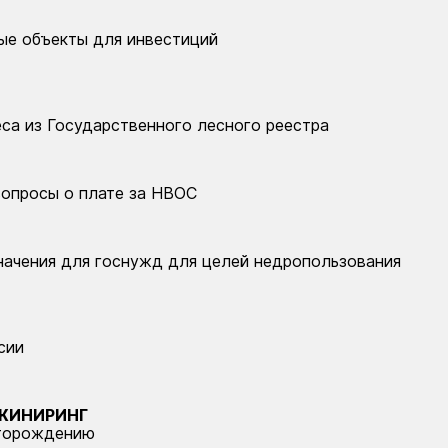
ые объекты для инвестиций
са из Государственного лесного реестра
вопросы о плате за НВОС
начения для госнужд для целей недропользования
сии
ЖИНИРИНГ
сторождению