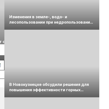
Изменения в земле-, водо- и
лесопользовании при недропользовании
обсудят на семинаре «ПравоТЭК»
Выставка «Рудник
Российская
т с
2026» пройдет в
отраслевая
г.
Екатеринбурге
энергетическая
Подробнее
Подробнее
конференция Р
2026
В Новокузнецке обсудили решения для
повышения эффективности горных
предприятий