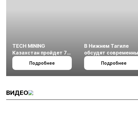
TECH MINING
В Нижнем Тагиле
Казахстан пройдет 7
обсудят современн
октября в Алматы
технологии
Подробнее
Подробнее
измельчения
минерального сырья
ВИДЕО