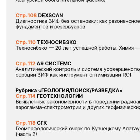
Стр. 108
DEXSCAN
Диагностика ЗИФ без остановки: как резонансно
фундаментов и резервуаров
Стр. 110
ТЕХНОСИБЭКО
Техносибэко — 20 лет успешной работы. Химия 
Стр. 112
А9 СИСТЕМС
Аналитический контроль и система усовершенств
сорбции ЗИФ как инструмент оптимизации ROI
Рубрика «ГЕОЛОГИЯ/ПОИСК/РАЗВЕДКА»
Стр. 114
ГЕОТЕХНОЛОГИИ
Выявленные закономерности в поведении радиоа
аэрогамма-спектрометрии и других геофизических
Стр. 118
СГК
Геоморфологический очерк по Кузнецкому Алатау
(часть 2)