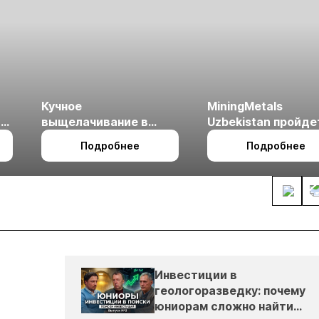
Кучное
MiningMetals
ые
выщелачивание в
Uzbekistan пройде
холодном климате
27 по 29 октября в 
Подробнее
Подробнее
Ташкент
Инвестиции в
геологоразведку: почему
юниорам сложно найти