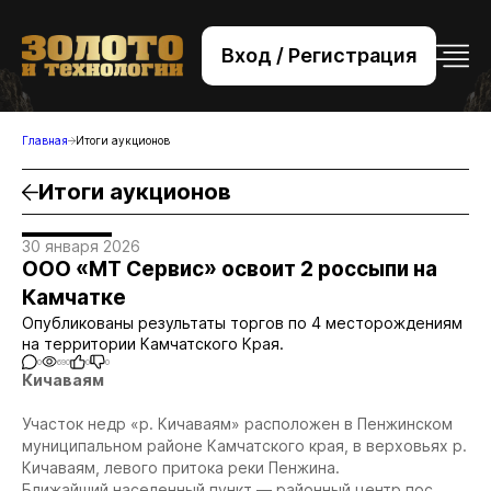
Вход / Регистрация
+7 (495) 221-76-32
bsv@zolteh.ru
Главная
Итоги аукционов
Итоги аукционов
30 января 2026
ООО «МТ Сервис» освоит 2 россыпи на
Камчатке
Опубликованы результаты торгов по 4 месторождениям
на территории Камчатского Края.
0
690
0
0
Кичаваям
Участок недр «р. Кичаваям» расположен в Пенжинском
муниципальном районе Камчатского края, в верховьях р.
Кичаваям, левого притока реки Пенжина.
Ближайший населенный пункт — районный центр пос.