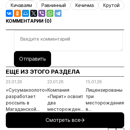
Кичаваям
Равнинный
Кечичма
Крутой
КОММЕНТАРИИ (
0
)
Отправить
ЕЩЕ ИЗ ЭТОГО РАЗДЕЛА
23.01.26
23.01.26
15.01.26
30.
«Сусуманзолото»
Компания
Лицензированы
Ча
разработает
«Пирит» освоит
три
Хи
россыпь в
два
месторождения
пе
Магаданской
месторождения
в
пло
области
в Красноярском
Забайкальском
не
Смотреть все
крае
крае
за