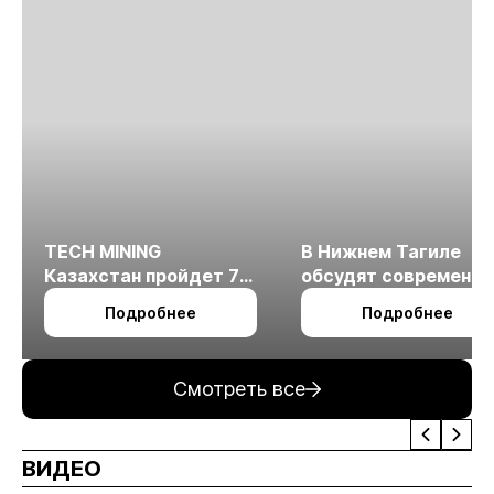
TECH MINING
В Нижнем Тагиле
Казахстан пройдет 7
обсудят современн
октября в Алматы
технологии
Подробнее
Подробнее
измельчения
минерального сырья
Смотреть все
ВИДЕО