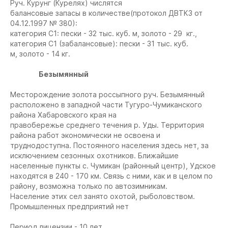
Руч. Курунг (Курелях) числятся
балансовые запасы в количестве(протокол ДВТКЗ от
04.12.1997 № 380):
категория С1: пески - 32 тыс. куб. м, золото - 29 кг.,
категория С1 (забалансовые): пески - 31 тыс. куб.
м, золото - 14 кг.
Безымянный
Месторождение золота россыпного руч. Безымянный
расположено в западной части Тугуро-Чумиканского
района Хабаровского края на
правобережье среднего течения р. Уды. Территория
района работ экономически не освоена и
труднодоступна. Постоянного населения здесь нет, за
исключением сезонных охотников. Ближайшие
населенные пункты с. Чумикан (районный центр), Удское
находятся в 240 - 170 км. Связь с ними, как и в целом по
району, возможна только по автозимникам.
Население этих сел занято охотой, рыболовством.
Промышленных предприятий нет
Период лицензии - 10 лет