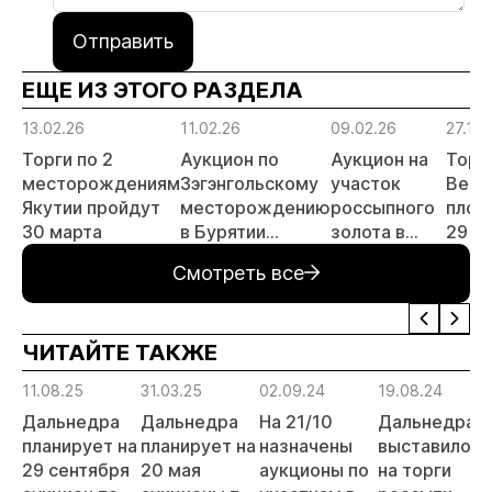
Отправить
ЕЩЕ ИЗ ЭТОГО РАЗДЕЛА
13.02.26
11.02.26
09.02.26
27.11.
Торги по 2
Аукцион по
Аукцион на
Торг
месторождениям
Зэгэнгольскому
участок
Верх
Якутии пройдут
месторождению
россыпного
площ
30 марта
в Бурятии
золота в
29 д
пройдет 26
Магаданской
Смотреть все
марта
области
проведут 26
марта
ЧИТАЙТЕ ТАКЖЕ
11.08.25
31.03.25
02.09.24
19.08.24
18
Дальнедра
Дальнедра
На 21/10
Дальнедра
Н
планирует на
планирует на
назначены
выставило
н
29 сентября
20 мая
аукционы по
на торги
ч