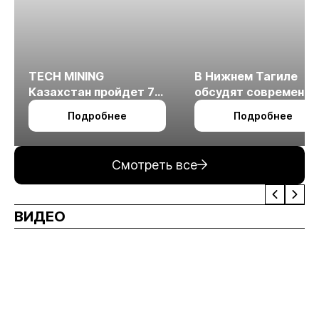
TECH MINING
В Нижнем Тагиле
Казахстан пройдет 7
обсудят современн
октября в Алматы
технологии
Подробнее
Подробнее
измельчения
минерального сырья
Смотреть все
ВИДЕО