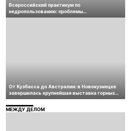
Всероссийский практикум по
недропользованию: проблемы
лицензирования, цифровизации, экспертизы
пройдет в начале июля
От Кузбасса до Австралии: в Новокузнецке
завершилась крупнейшая выставка горных
технологий «Недра России. Уголь России и
Майнинг»
МЕЖДУ ДЕЛОМ