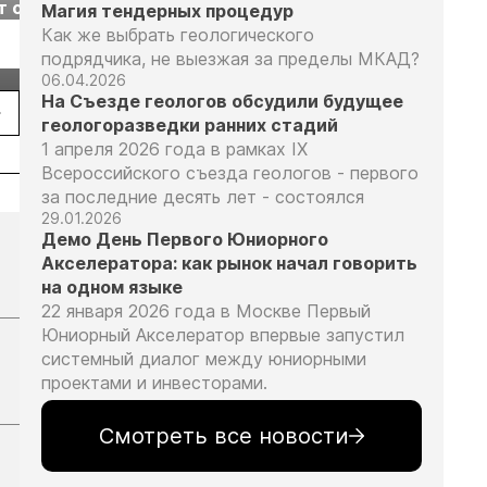
т с
2026» пройдет в
отраслевая
Магия тендерных процедур
г.
Екатеринбурге
энергетическая
Как же выбрать геологического
Подробнее
Подробнее
конференция Р
подрядчика, не выезжая за пределы МКАД?
2026
06.04.2026
На Съезде геологов обсудили будущее
геологоразведки ранних стадий
1 апреля 2026 года в рамках IX
Всероссийского съезда геологов - первого
за последние десять лет - состоялся
29.01.2026
Демо День Первого Юниорного
Акселератора: как рынок начал говорить
на одном языке
22 января 2026 года в Москве Первый
Юниорный Акселератор впервые запустил
системный диалог между юниорными
проектами и инвесторами.
Смотреть все новости