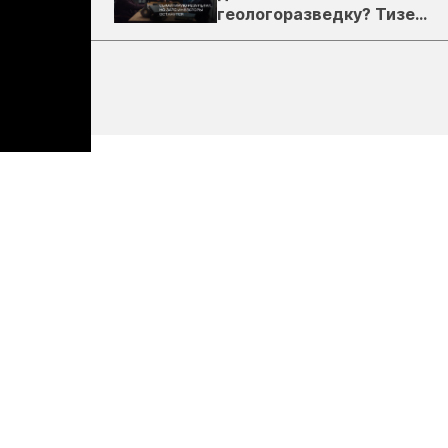
геологоразведку? Тизер
подкаста ЗиТ №1