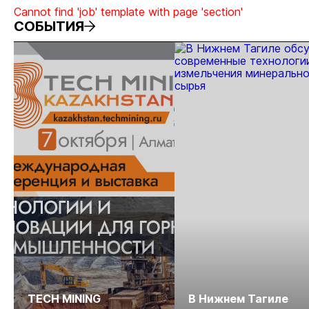
Cannot find 'job' template with page 'section'
СОБЫТИЯ
TECH MINING
В Нижнем Тагиле