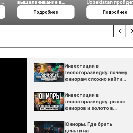
ые
выщелачивание в
Uzbekistan пройде
холодном климате
27 по 29 октября в 
Подробнее
Подробнее
Ташкент
Инвестиции в
геологоразведку: почему
юниорам сложно найти
деньги
Инвестиции в
геологоразведку: рынок
юниоров и золото в
России
Юниоры. Где брать
деньги на