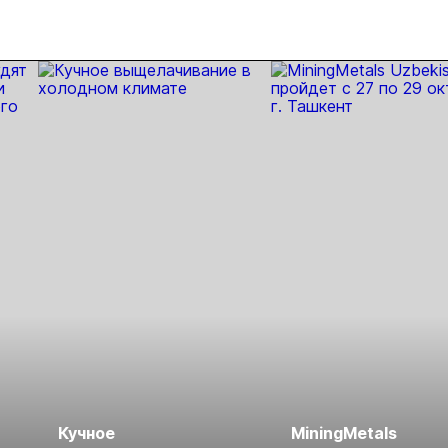
Кучное
MiningMetals