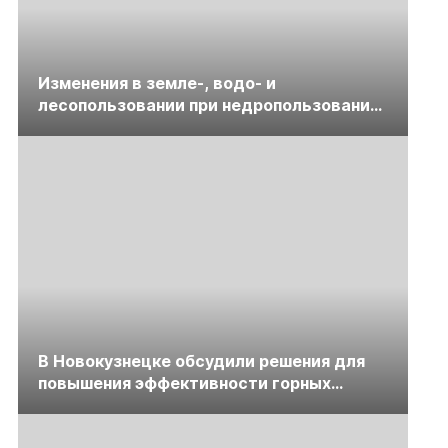
Изменения в земле-, водо- и
лесопользовании при недропользовании
обсудят на семинаре «ПравоТЭК»
В Новокузнецке обсудили решения для
повышения эффективности горных
предприятий