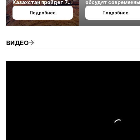
Казахстан пройдет 7
обсудят современн
октября в Алматы
технологии
Подробнее
Подробнее
измельчения
минерального сырья
ВИДЕО