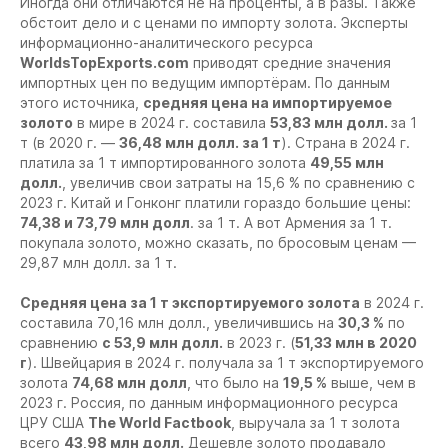
Иногда они отличаются не на проценты, а в разы. Также
обстоит дело и с ценами по импорту золота. Эксперты
информационно-аналитического ресурса
WorldsTopExports.com
приводят средние значения
импортных цен по ведущим импортёрам. По данным
этого источника,
средняя цена на импортируемое
золото
в мире в 2024 г. составила
53,83 млн долл.
за 1
т (в 2020 г. —
36,48 млн долл. за 1 т
). Страна в 2024 г.
платила за 1 т импортированного золота
49,55 млн
долл.
, увеличив свои затраты на 15,6 % по сравнению с
2023 г. Китай и Гонконг платили гораздо большие цены:
74,38 и 73,79 млн долл
. за 1 т. А вот Армения за 1 т.
покупала золото, можно сказать, по бросовым ценам —
29,87 млн долл. за 1 т.
Средняя цена за 1 т экспортируемого золота
в 2024 г.
составила 70,16 млн долл., увеличившись на
30,3 %
по
сравнению
с 53,9 млн долл.
в 2023 г. (
51,33 млн в 2020
г
). Швейцария в 2024 г. получала за 1 т экспортируемого
золота
74,68 млн долл
, что было на
19,5 %
выше, чем в
2023 г. Россия, по данным информационного ресурса
ЦРУ США
The World Factbook
, выручала за 1 т золота
всего
43,98 млн долл.
Дешевле золото продавало