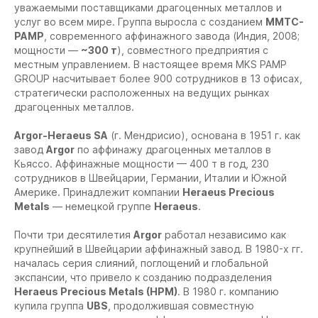
уважаемыми поставщиками драгоценных металлов и
услуг во всем мире. Группа выросла с созданием
MMTC-
PAMP
, современного аффинажного завода (Индия, 2008;
мощности —
~300 т
), совместного предприятия с
местным управлением. В настоящее время MKS PAMP
GROUP насчитывает более 900 сотрудников в 13 офисах,
стратегически расположенных на ведущих рынках
драгоценных металлов.
Argor-Heraeus SA
(г. Мендрисио), основана в 1951 г. как
завод
Argor
по аффинажу драгоценных металлов в
Кьяссо. Аффинажные мощности — 400 т в год, 230
сотрудников в Швейцарии, Германии, Италии и Южной
На сайте осуществляется обработка файлов
Америке. Принадлежит компании
Heraeus Precious
cookie
, необходимых для работы сайта, а
Metals
— немецкой группе
Heraeus
.
также для анализа сайта и улучшения
предоставляемых сервисов с
Почти три десятилетия
Argor
работал независимо как
использованием метрической программы
крупнейший в Швейцарии аффинажный завод. В 1980-х гг.
Яндекс.Метрика. Продолжая использовать
началась серия слияний, поглощений и глобальной
сайт, вы даете
согласие
на использование
экспансии, что привело к созданию подразделения
данных технологий.
Heraeus Precious Metals (HPM)
. В 1980 г. компанию
Согласен
купила группа
UBS
, продолжившая совместную