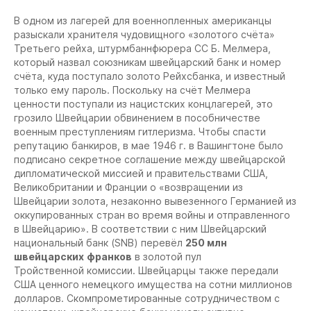
В одном из лагерей для военнопленных американцы
разыскали хранителя чудовищного «золотого счёта»
Третьего рейха, штурмбаннфюрера СС Б. Мелмера,
который назвал союзникам швейцарский банк и номер
счёта, куда поступало золото Рейхсбанка, и известный
только ему пароль. Поскольку на счёт Мелмера
ценности поступали из нацистских концлагерей, это
грозило Швейцарии обвинением в пособничестве
военным преступлениям гитлеризма. Чтобы спасти
репутацию банкиров, в мае 1946 г. в Вашингтоне было
подписано секретное соглашение между швейцарской
дипломатической миссией и правительствами США,
Великобритании и Франции о «возвращении из
Швейцарии золота, незаконно вывезенного Германией из
оккупированных стран во время войны и отправленного
в Швейцарию». В соответствии с ним Швейцарский
национальный банк (SNB) перевёл
250 млн
швейцарских
франков
в золотой пул
Тройственной комиссии. Швейцарцы также передали
США ценного немецкого имущества на сотни миллионов
долларов. Скомпрометированные сотрудничеством с