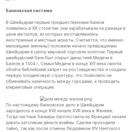
Банковская система
В Швейцарии первые предшественники банков
появились в XIII столетии: они зарабатывали на разнице в
цене металлов, из которых изготавливались
иностранные и местные монеты. Считается, что именно
меновщики (менялы) положили начало превращению
Швейцарии в центр мировой торговли золотом. Первый
швейцарский банк был открыт династией Медичи в
Базеле в 1504 г. Семья Медичи в конце XIV века смогла
обойти библейский запрет на ростовщичество и создала
первую холдинговую структуру, что позволило не
обменивать наличность между городами, а проводить
клиринговые операции.
По-настоящему банковское дело в Швейцарии
зародилось в конце XVII начале XVIII века в Женеве.
Тогда частные банкиры (протестанты из Франции) начали
давать католикам деньги взаймы. Сделки проходили
тайно, так как после отмены Людовиком XIV Нантского