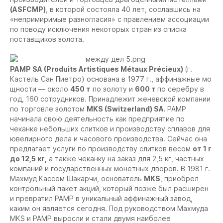
(ASFCMP)
, в которой состояла 40 лет, сославшись на
«непримиримые разногласия» с правлением ассоциации
по поводу исключения некоторых стран из списка
поставщиков золота.
PAMP SA (Produits Artistiques Métaux Pré
cieux)
(г.
Кастель Сан Пиетро) основана в 1977 г., аффинажные мо
щности — около
450 т
по золоту и
600 т
по серебру в
год, 160 сотрудников. Принадлежит женевской компании
по торговле золотом
MKS (Switzerland) SA.
PAMP
начинала свою деятельность как предприятие по
чеканке небольших слитков и производству сплавов для
ювелирного дела и часового производства. Сейчас она
предлагает услуги по производству слитков весом
от 1 г
до 12,5 кг,
а также чеканку на заказ для 2,5 кг, частных
компаний и государственных монетных дворов. В 1981 г.
Махмуд Кассем Шакарчи, основатель
MKS
, приобрел
контрольный пакет акций, который позже был расширен
и превратил PAMP в уникальный аффинажный завод,
каким он является сегодня. Под руководством Махмуда
MKS и PAMP выросли и стали двумя наиболее