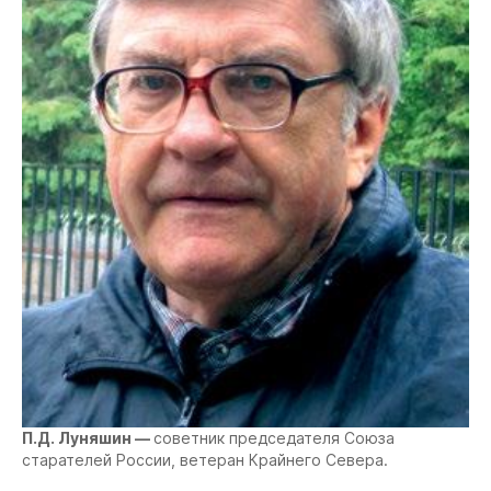
П.Д. Луняшин —
советник председателя Союза
старателей России, ветеран Крайнего Севера.