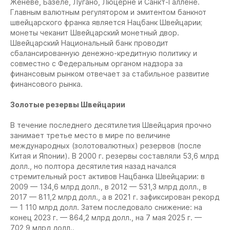
Женеве, Базеле, Лугано, Люцерне и Санкт-Галлене.
Главным валютным регулятором и эмитентом банкнот
швейцарского франка является Нацбанк Швейцарии;
монеты чеканит Швейцарский монетный двор.
Швейцарский Национальный банк проводит
сбалансированную денежно-кредитную политику и
совместно с Федеральным органом надзора за
финансовым рынком отвечает за стабильное развитие
финансового рынка.
Золотые резервы Швейцарии
В течение последнего десятилетия Швейцария прочно
занимает третье место в мире по величине
международных (золотовалютных) резервов (после
Китая и Японии). В 2000 г. резервы составляли 53,6 млрд
долл., но полтора десятилетия назад начался
стремительный рост активов Нацбанка Швейцарии: в
2009 — 134,6 млрд долл., в 2012 — 531,3 млрд долл., в
2017 — 811,2 млрд долл., а в 2021 г. зафиксирован рекорд
— 1 110 млрд долл. Затем последовало снижение: на
конец 2023 г. — 864,2 млрд долл., на 7 мая 2025 г. —
702,9 млрд долл..