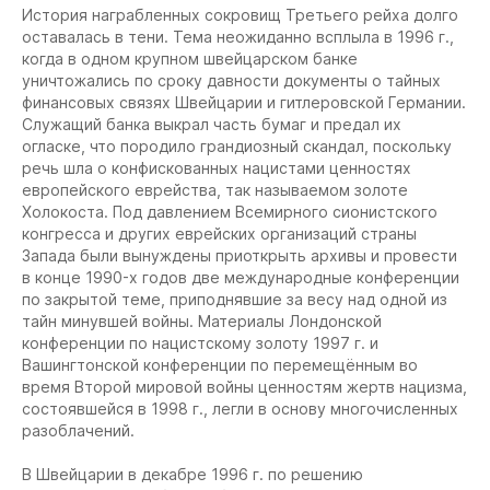
История награбленных сокровищ Третьего рейха долго
оставалась в тени. Тема неожиданно всплыла в 1996 г.,
когда в одном крупном швейцарском банке
уничтожались по сроку давности документы о тайных
финансовых связях Швейцарии и гитлеровской Германии.
Служащий банка выкрал часть бумаг и предал их
огласке, что породило грандиозный скандал, поскольку
речь шла о конфискованных нацистами ценностях
европейского еврейства, так называемом золоте
Холокоста. Под давлением Всемирного сионистского
конгресса и других еврейских организаций страны
Запада были вынуждены приоткрыть архивы и провести
в конце 1990-х годов две международные конференции
по закрытой теме, приподнявшие за весу над одной из
тайн минувшей войны. Материалы Лондонской
конференции по нацистскому золоту 1997 г. и
Вашингтонской конференции по перемещённым во
время Второй мировой войны ценностям жертв нацизма,
состоявшейся в 1998 г., легли в основу многочисленных
разоблачений.
В Швейцарии в декабре 1996 г. по решению