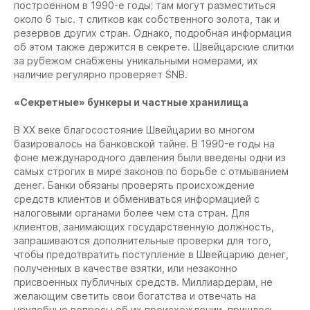
построенном в 1990-е годы; там могут разместиться
около 6 тыс. т слитков как собственного золота, так и
резервов других стран. Однако, подробная информация
об этом также держится в секрете. Швейцарские слитки
за рубежом снабжены уникальными номерами, их
наличие регулярно проверяет SNB.
«Секретные» бункеры и частные хранилища
В XX веке благосостояние Швейцарии во многом
базировалось на банковской тайне. В 1990-е годы на
фоне международного давления были введены одни из
самых строгих в мире законов по борьбе с отмыванием
денег. Банки обязаны проверять происхождение
средств клиентов и обмениваться информацией с
налоговыми органами более чем ста стран. Для
клиентов, занимающих государственную должность,
запрашиваются дополнительные проверки для того,
чтобы предотвратить поступление в Швейцарию денег,
полученных в качестве взятки, или незаконно
присвоенных публичных средств. Миллиардерам, не
желающим светить свои богатства и отвечать на
неудобные вопросы об их происхождении, пришлось