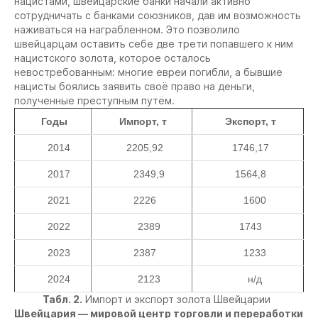
нацистами, швейцарские банки начали активно
сотрудничать с банками союзников, дав им возможность
наживаться на награбленном. Это позволило
швейцарцам оставить себе две трети попавшего к ним
нацистского золота, которое осталось
невостребованным: многие евреи погибли, а бывшие
нацисты боялись заявить своё право на деньги,
полученные преступным путём.
Годы
Импорт, т
Экспорт, т
2014
2205,92
1746,17
2017
2349,9
1564,8
2021
2226
1600
2022
2389
1743
2023
2387
1233
2024
2123
н/д
Табл. 2.
Импорт и экспорт золота Швейцарии
Швейцария — мировой центр торговли и переработки