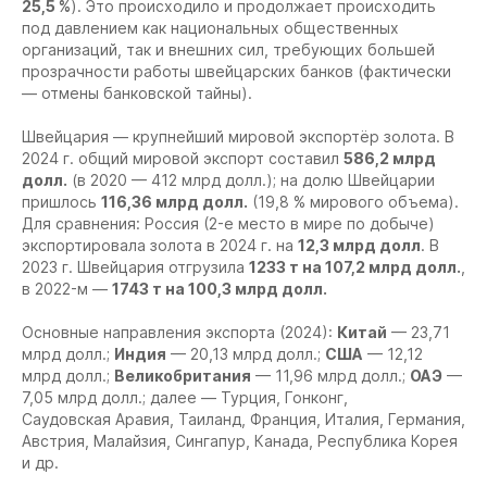
25,5 %
). Это происходило и продолжает происходить
под давлением как национальных общественных
организаций, так и внешних сил, требующих большей
прозрачности работы швейцарских банков (фактически
— отмены банковской тайны).
Швейцария — крупнейший мировой экспортёр золота. В
2024 г. общий мировой экспорт составил
586,2 млрд
долл.
(в 2020 — 412 млрд долл.); на долю Швейцарии
пришлось
116,36 млрд долл.
(19,8 % мирового объема).
Для сравнения: Россия (2-е место в мире по добыче)
экспортировала золота в 2024 г. на
12,3 млрд долл
. В
2023 г. Швейцария отгрузила
1233 т на 107,2 млрд долл.
,
в 2022-м —
1743 т на 100,3 млрд долл.
Основные направления экспорта (2024):
Китай
— 23,71
млрд долл.;
Индия
— 20,13 млрд долл.;
США
— 12,12
млрд долл.;
Великобритания
— 11,96 млрд долл.;
ОАЭ
—
7,05 млрд долл.; далее — Турция, Гонконг,
Саудовская Аравия, Таиланд, Франция, Италия, Германия,
Австрия, Малайзия, Сингапур, Канада, Республика Корея
и др.