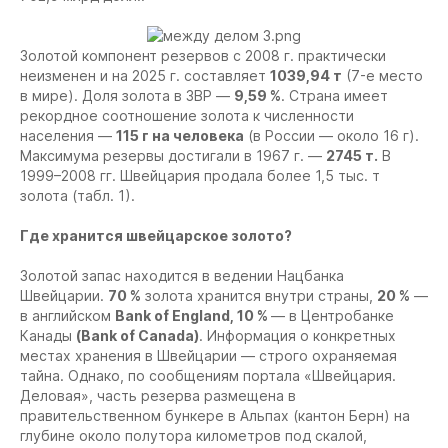
Золотой компонент резервов с 2008 г. практически
неизменен и на 2025 г. составляет
1039,94 т
(7-е место
в мире). Доля золота в ЗВР —
9,59 %
. Страна имеет
рекордное соотношение золота к численности
населения —
115 г на человека
(в России — около 16 г).
Максимума резервы достигали в 1967 г. —
2745 т.
В
1999–2008 гг. Швейцария продала более 1,5 тыс. т
золота (табл. 1).
Где хранится швейцарское золото
?
Золотой запас находится в ведении Нацбанка
Швейцарии.
70 %
золота хранится внутри страны,
20 %
—
в английском
Bank of England, 10 %
— в Центробанке
Канады
(Bank of Canada)
. Информация о конкретных
местах хранения в Швейцарии — строго охраняемая
тайна. Однако, по сообщениям портала «Швейцария.
Деловая», часть резерва размещена в
правительственном бункере в Альпах (кантон Берн) на
глубине около полутора километров под скалой,