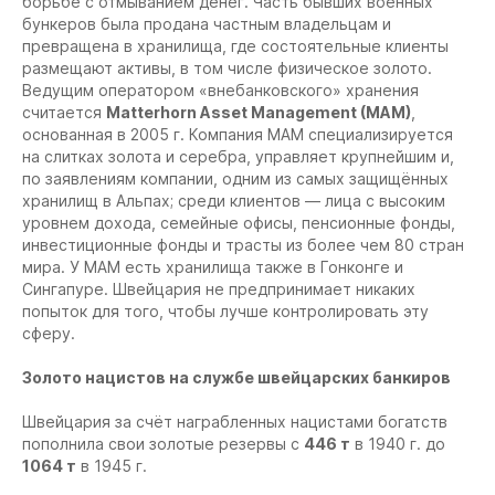
борьбе с отмыванием денег. Часть бывших военных
бункеров была продана частным владельцам и
превращена в хранилища, где состоятельные клиенты
размещают активы, в том числе физическое золото.
Ведущим оператором «внебанковского» хранения
считается
Matterhorn Asset Management (MAM)
,
основанная в 2005 г. Компания MAM специализируется
на слитках золота и серебра, управляет крупнейшим и,
по заявлениям компании, одним из самых защищённых
хранилищ в Альпах; среди клиентов — лица с высоким
уровнем дохода, семейные офисы, пенсионные фонды,
инвестиционные фонды и трасты из более чем 80 стран
мира. У MAM есть хранилища также в Гонконге и
Сингапуре. Швейцария не предпринимает никаких
попыток для того, чтобы лучше контролировать эту
сферу.
Золото нацистов на службе швейцарских банкиров
Швейцария за счёт награбленных нацистами богатств
пополнила свои золотые резервы с
446 т
в 1940 г. до
1064 т
в 1945 г.