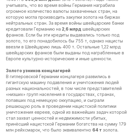
учитывать, что во время войны Германия награбила
огромное количество валюты захваченных стран, на
которую могла производить закупки золота на биржах
нейтральных стран. За время войны швейцарские банки
кредитовали Германию на
2,6 млрд
швейцарских
франков. Если бы эти кредиты выдавались только под
золото, то его понадобилось бы 755 т, однако нацисты
ввезли в Швейцарию лишь 400 т. Остальные 1,22 млрд
швейцарских франков были выданы под награбленные в
Европе культурно-исторические и иные ценности.
Золото узников концлагерей
В гитлеровской Германии концлагеря развились в
гигантскую машину подавления и уничтожения людей
разных национальностей, в том числе представителей
«низших» групп населения в государствах, странах,
попавших под немецкую оккупацию, и сыграли
решающую роль в проведении нацистской политики
уничтожения евреев, одной из важнейших задач которой
стал захват ценностей и недвижимости убитых,
принёсший нацистской Германии богатства на сумму 179
млн рейхсмарок, что было эквивалентно
64 т
золота.