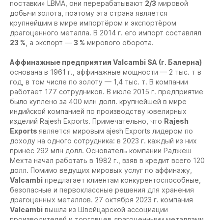
поставки» LBMA, они перерабатывают
2/3
мировой
добычи золота, поэтому эта страна является
крупнейшим в мире импортёром и экспортёром
драгоценного металла. В 2014 г. его импорт составлял
23 %
, а экспорт —
3 %
мирового оборота.
Аффинажные предприятия Valcambi SA (г. Балерна)
основана в 1961 г., аффинажные мощности — 2 тыс. т в
год, в том числе по золоту — 1,4 тыс. т. В компании
работает 177 сотрудников. В июле 2015 г. предприятие
было куплено за 400 млн долл. крупнейшей в мире
индийской компанией по производству ювелирных
изделий Rajesh Exports. Примечательно, что
Rajesh
Exports
является мировым ajesh Exports лидером по
доходу на одного сотрудника: в 2023 г. каждый из них
принёс 292 млн долл. Основатель компании Раджеш
Мехта начал работать в 1982 г., взяв в кредит всего 120
долл. Помимо ведущих мировых услуг по аффинажу,
Valcambi
предлагает клиентам конкурентоспособные,
безопасные и первоклассные решения для хранения
драгоценных металлов. 27 октября 2023 г. компания
Valcambi
вышла из Швейцарской ассоциации
производителей и торговцев драгоценными металлами