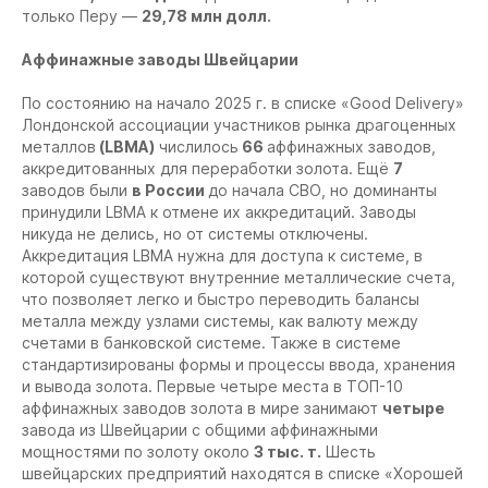
только Перу —
29,78 млн долл.
Аффинажные заводы Швейцарии
По состоянию на начало 2025 г. в списке «Good Delivery»
Лондонской ассоциации участников рынка драгоценных
металлов
(LBMA)
числилось
66
аффинажных заводов,
аккредитованных для переработки золота. Ещё
7
заводов были
в России
до начала СВО, но доминанты
принудили LBMA к отмене их аккредитаций. Заводы
никуда не делись, но от системы отключены.
Аккредитация LBMA нужна для доступа к системе, в
которой существуют внутренние металлические счета,
что позволяет легко и быстро переводить балансы
металла между узлами системы, как валюту между
счетами в банковской системе. Также в системе
стандартизированы формы и процессы ввода, хранения
и вывода золота. Первые четыре места в ТОП-10
аффинажных заводов золота в мире занимают
четыре
завода из Швейцарии с общими аффинажными
мощностями по золоту около
3 тыс. т.
Шесть
швейцарских предприятий находятся в списке «Хорошей