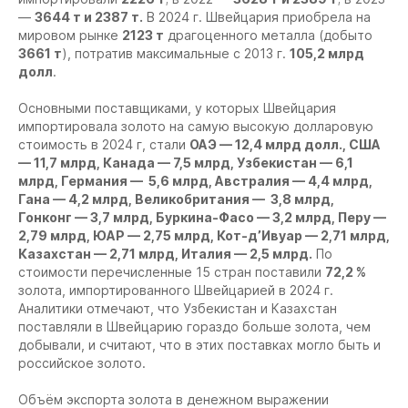
—
3644 т и 2387 т.
В 2024 г. Швейцария приобрела на
мировом рынке
2123 т
драгоценного металла (добыто
3661 т
), потратив максимальные с 2013 г.
105,2 млрд
долл
.
Основными поставщиками, у которых Швейцария
импортировала золото на самую высокую долларовую
стоимость в 2024 г, стали
О
АЭ — 12,4 млрд долл., США
— 11,7 млрд, Канада — 7,5 млрд, Узбекистан — 6,1
млрд, Германия — 5,6 млрд, Австралия — 4,4 млрд,
Гана — 4,2 млрд, Великобритания — 3,8 млрд,
Гонконг — 3,7 млрд, Буркина-Фасо — 3,2 млрд, Перу —
2,79 млрд, ЮАР — 2,75 млрд, Кот-д’Ивуар — 2,71 млрд,
Казахстан — 2,71 млрд, Италия — 2,5 млрд.
По
стоимости перечисленные 15 стран поставили
72,2 %
золота, импортированного Швейцарией в 2024 г.
Аналитики отмечают, что Узбекистан и Казахстан
поставляли в Швейцарию гораздо больше золота, чем
добывали, и считают, что в этих поставках могло быть и
российское золото.
Объём экспорта золота в денежном выражении