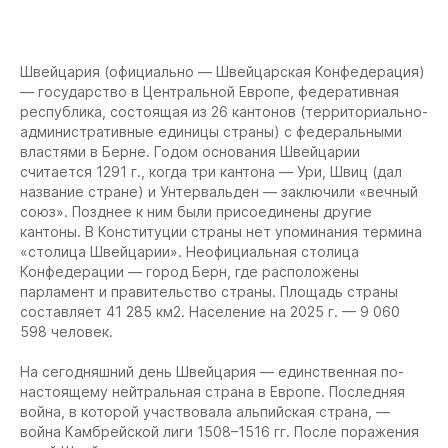
Швейцария (официально — Швейцарская Конфедерация)
— государство в Центральной Европе, федеративная
республика, состоящая из 26 кантонов (территориально-
административные единицы страны) с федеральными
властями в Берне. Годом основания Швейцарии
считается 1291 г., когда три кантона — Ури, Швиц (дал
название стране) и Унтервальден — заключили «вечный
союз». Позднее к ним были присоединены другие
кантоны. В Конституции страны нет упоминания термина
«столица Швейцарии». Неофициальная столица
Конфедерации — город Берн, где расположены
парламент и правительство страны. Площадь страны
составляет 41 285 км2. Население на 2025 г. — 9 060
598 человек.
На сегодняшний день Швейцария — единственная по-
настоящему нейтральная страна в Европе. Последняя
война, в которой участвовала альпийская страна, —
война Камбрейской лиги 1508–1516 гг. После поражения