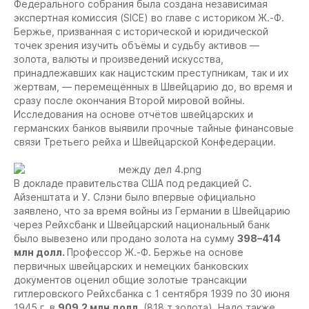
Федерального собрания была создана независимая
экспертная комиссия (SICE) во главе с историком Ж.-Ф.
Бержье, призванная с исторической и юридической
точек зрения изучить объёмы и судьбу активов —
золота, валюты и произведений искусства,
принадлежавших как нацистским преступникам, так и их
жертвам, — перемещённых в Швейцарию до, во время и
сразу после окончания Второй мировой войны.
Исследования на основе отчётов швейцарских и
германских банков выявили прочные тайные финансовые
связи Третьего рейха и Швейцарской Конфедерации.
В докладе правительства США под редакцией С.
Айзенштата и У. Слэни было впервые официально
заявлено, что за время войны из Германии в Швейцарию
через Рейхсбанк и Швейцарский национальный банк
было вывезено или продано золота на сумму
398–414
млн долл.
Профессор Ж.-Ф. Бержье на основе
первичных швейцарских и немецких банковских
документов оценил общие золотые трансакции
гитлеровского Рейхсбанка с 1 сентября 1939 по 30 июня
1945 г. в
909,2 млн долл.
(818 т золота). Надо также