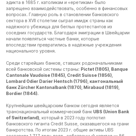
эдикта в 1685 г. католикам и «еретикам» было
запрещено взаимодействовать, особенно в финансовых
вопросах. Главную роль в становлении банковского
сектора в XVII столетии сыграл имидж страны как
надёжного убежища для беглых протестантов из
соседних государств. Благодаря эмиграции в Швейцарии
начали появляться частные банки, которые
впоследствии превратились в надёжные учреждения
национального уровня.
Среди старейших банков, ставших родоначальниками
всей банковской системы страны:
Pictet (1805), Banque
Cantonale Vaudoise (1845), Credit Suisse (1856),
Lombard Odier Darier Hentsch (1796), кантональный
банк Zürcher Kantonalbank (1870), Mirabaud (1819),
Bordier (1844).
Крупнейшим швейцарским банком сегодня является
транснациональный коммерческий банк
UBS (Union Bank
of Switzerland)
, который в 2023 году поглотил
банковского гиганта Credit Suisse, оказавшегося на грани
банкротства. По итогам 2023 г. общие активы UBS
составили 1,717 трлн долл., собственный капитал — 86