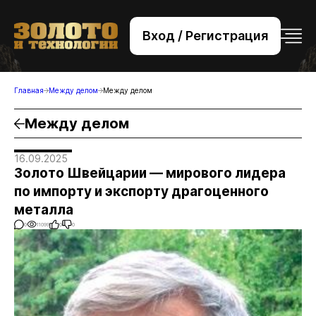
Вход / Регистрация
+7 (495) 221-76-32
bsv@zolteh.ru
Главная
Между делом
Между делом
Между делом
16.09.2025
Золото Швейцарии — мирового лидера
по импорту и экспорту драгоценного
металла
0
11099
0
0