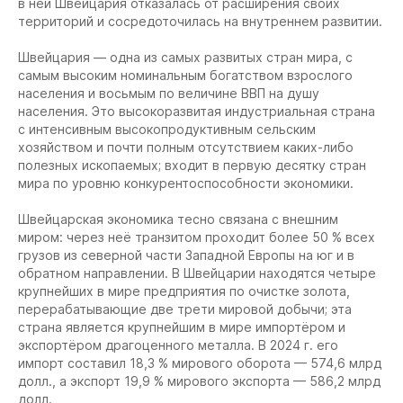
в ней Швейцария отказалась от расширения своих
территорий и сосредоточилась на внутреннем развитии.
Швейцария — одна из самых развитых стран мира, с
самым высоким номинальным богатством взрослого
населения и восьмым по величине ВВП на душу
населения. Это высокоразвитая индустриальная страна
с интенсивным высокопродуктивным сельским
хозяйством и почти полным отсутствием каких-либо
полезных ископаемых; входит в первую десятку стран
мира по уровню конкурентоспособности экономики.
Швейцарская экономика тесно связана с внешним
миром: через неё транзитом проходит более 50 % всех
грузов из северной части Западной Европы на юг и в
обратном направлении. В Швейцарии находятся четыре
крупнейших в мире предприятия по очистке золота,
перерабатывающие две трети мировой добычи; эта
страна является крупнейшим в мире импортёром и
экспортёром драгоценного металла. В 2024 г. его
импорт составил 18,3 % мирового оборота — 574,6 млрд
долл., а экспорт 19,9 % мирового экспорта — 586,2 млрд
долл.