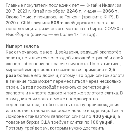
Главные покупатели последних лет — Китай и Индия: за
2017–2023 г. Китай приобрёл
2246 т
, Индия —
2066 т.
Около
1 тыс. т
пришлось на Гонконг (транзит в КНР). В
2020 г. США закупили
508 т
швейцарского золота на
фоне дефицита физического металла на бирже COMEX в
Нью-Йорке (обычно — не более 17 т в год).
Импорт золота
Как отмечалось ранее, Швейцария, ведущий экспортёр
золота, не является золотодобывающей страной и свой
экспорт обеспечивает за счёт импорта. По статистике,
мировой импорт золота оказывается примерно в
2,5
раза
больше его добычи, потому что один слиток золота
в течение года может переместиться через несколько
стран. За год произойдёт несколько регистраций
экспорта и импорта одного и того же золотого слитка. В
этом движении золото может неоднократно
переплавляться, чтобы скрыть страну происхождения
или соответствовать запросам нового владельца. Так, в
Лондоне стандартом являются слитки по
400 унций
, а
товарная биржа США требует слитки по
100 унций
.
Поэтому трейдерам, которым нужно доставить