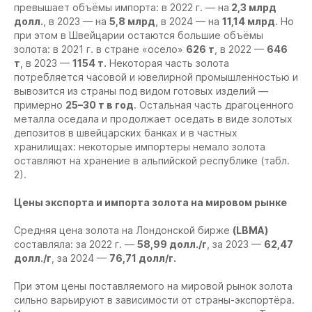
превышает объёмы импорта: в 2022 г. — на
2,3 млрд
долл.
, в 2023 — на
5,8 млрд
, в 2024 — на
11,14 млрд
. Но
при этом в Швейцарии остаются большие объёмы
золота: в 2021 г. в стране «осело»
626 т
, в 2022 —
646
т
, в 2023 —
1154 т.
Некоторая часть золота
потребляется часовой и ювелирной промышленностью и
вывозится из страны под видом готовых изделий —
примерно
25–30 т в год
. Остальная часть драгоценного
металла оседала и продолжает оседать в виде золотых
депозитов в швейцарских банках и в частных
хранилищах: некоторые импортеры немало золота
оставляют на хранение в альпийской республике (табл.
2).
Цены экспорта и импорта золота на мировом рынке
Средняя цена золота на Лондонской бирже
(LBMA)
составляла: за 2022 г. —
58,99 долл./г
, за 2023 —
62,47
долл./г
, за 2024 —
76,71 долл/г.
При этом цены поставляемого на мировой рынок золота
сильно варьируют в зависимости от страны-экспортёра.