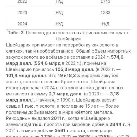
2022
Н/Д
1743
2023
Н/Д
1233
2024
Н/Д
Н/Д
Табл. 3.
Производство золота на аффинажных заводах в
Швейцарии
Швейцария принимает на переработку как золото в
слитках, так и необработанное. Общий объём импортных
закупок золота во всём мире составил в 2024 г.
574,6
млрд долл.
(
554,6 млрд
в 2023 г.), причём на
Швейцарию пришлось
105,3 млрд долл.
(в 2023 г. —
101,4 млрд долл.
). Это
19 и18,3 %
мировых закупок
золота, соответственно. Кроме этого, Швейцария
импортировала в 2024 г. отходов и лома драгоценных
металлов на сумму
2,7 млрд долл.
(в 2023 г. —
3,18
млрд долл.
). Начиная, с 1990 г. Швейцария ввозит
свыше
1 тыс. т
золота, а последние 15 лет — более
половины добываемого в мире жёлтого металла.
Рекордным выдался
2011 г.
, когда в Швейцарию
завезли
2,6 тыс. т
золота при мировой добыче
2844 т.
В
2021 г. в мире добыли
3561 т
золота, швейцарцы
импортировали
2226 т
; в 2022 —
3628 т и 2389 т
; в 2023