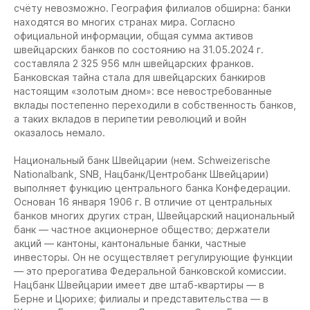
счёту невозможно. География филиалов обширна: банки
находятся во многих странах мира. Согласно
официальной информации, общая сумма активов
швейцарских банков по состоянию на 31.05.2024 г.
составляла 2 325 956 млн швейцарских франков.
Банковская тайна стала для швейцарских банкиров
настоящим «золотым дном»: все невостребованные
вклады постепенно переходили в собственность банков,
а таких вкладов в перипетии революций и войн
оказалось немало.
Национальный банк Швейцарии
(нем. Schweizerische
Nationalbank, SNB, Нацбанк/Центробанк Швейцарии)
выполняет функцию центрального банка Конфедерации.
Основан 16 января 1906 г. В отличие от центральных
банков многих других стран, Швейцарский национальный
банк — частное акционерное общество; держатели
акций — кантоны, кантональные банки, частные
инвесторы. Он не осуществляет регулирующие функции
— это прерогатива Федеральной банковской комиссии.
Нацбанк Швейцарии имеет две штаб-квартиры — в
Берне и Цюрихе; филиалы и представительства — в