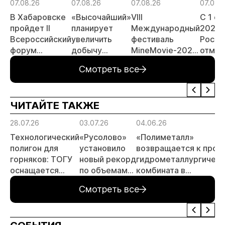
07.08.26
07.08.26
07.08.26
07.08.
В Хабаровске
«Высочайший»
VIII
С 1 с
пройдет II
планирует
Международный
2026 
Всероссийский
увеличить
фестиваль
Росси
форум
добычу
MineMovie-2026
отмен
«Россыпное
золота до 10
открыл прием
заяви
Смотреть все
золото
тонн в 2026
заявок
принц
России»
году
россы
отрас
ЧИТАЙТЕ ТАКЖЕ
риски
прогн
28.07.26
03.07.26
04.06.26
МСБ
Технологический
«Русолово»
«Полиметалл»
полигон для
установило
возвращается к прое
горняков: ТОГУ
новый рекорд
гидрометаллургическ
оснащается
по объемам
комбината в
современным
производства
Хабаровском крае
Смотреть все
оборудованием
отечественного
производства