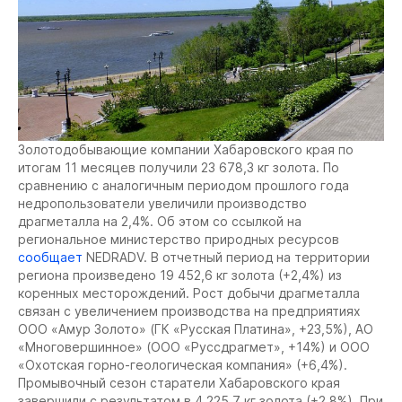
Золотодобывающие компании Хабаровского края по
итогам 11 месяцев получили 23 678,3 кг золота. По
сравнению с аналогичным периодом прошлого года
недропользователи увеличили производство
драгметалла на 2,4%. Об этом со ссылкой на
региональное министерство природных ресурсов
сообщает
NEDRADV. В отчетный период на территории
региона произведено 19 452,6 кг золота (+2,4%) из
коренных месторождений. Рост добычи драгметалла
связан с увеличением производства на предприятиях
ООО «Амур Золото» (ГК «Русская Платина», +23,5%), АО
«Многовершинное» (ООО «Руссдрагмет», +14%) и ООО
«Охотская горно-геологическая компания» (+6,4%).
Промывочный сезон старатели Хабаровского края
завершили с результатом в 4 225,7 кг золота (+2,8%). При