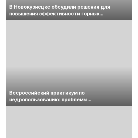
В Новокузнецке обсудили решения для
повышения эффективности горных
предприятий
Всероссийский практикум по
недропользованию: проблемы
лицензирования, цифровизации, экспертизы
пройдет в начале июля