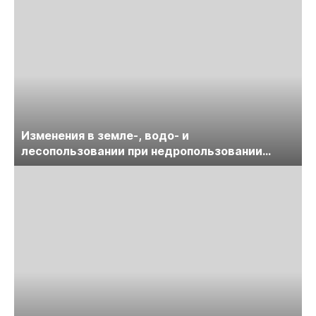
Изменения в земле-, водо- и
лесопользовании при недропользовании
обсудят на семинаре «ПравоТЭК»