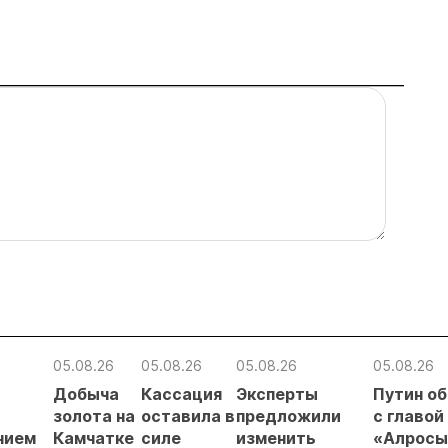
05.08.26
05.08.26
05.08.26
05.08.26
Добыча
Кассация
Эксперты
Путин о
в
золота на
оставила в
предложили
с главой
нием
Камчатке
силе
изменить
«Алросы