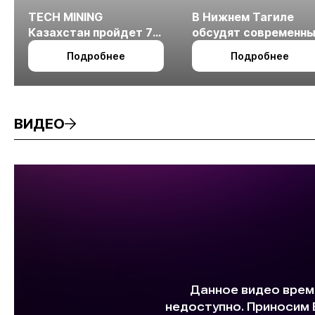
TECH MINING
В Нижнем Тагиле
Казахстан пройдет 7
обсудят современн
октября в Алматы
технологии
Подробнее
Подробнее
измельчения
минерального сырья
ВИДЕО