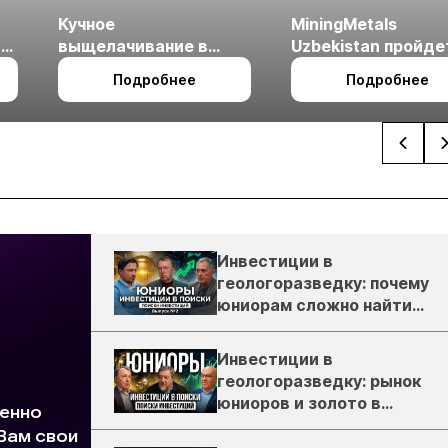
Кучное
MiningMetals
ые
выщелачивание в
Uzbekistan пройде
холодном климате
27 по 29 октября в 
Подробнее
Подробнее
Ташкент
Инвестиции в
геологоразведку: почему
юниорам сложно найти
деньги
Инвестиции в
геологоразведку: рынок
юниоров и золото в
России