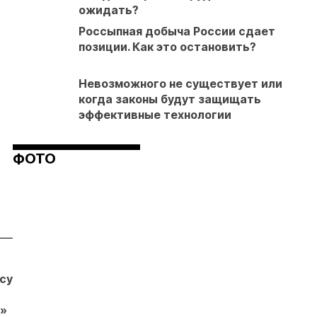
ожидать?
Россыпная добыча России сдает
позиции. Как это остановить?
Невозможного не существует или
когда законы будут защищать
эффективные технологии
ФОТО
04.08.26
04.08.26
04.08.26
бсудил
Продажи
Суд взыскал с
Отмена
золотых
ООО
заявительн
»
слитков через
«ЗапСибЗолото»
принципа: к