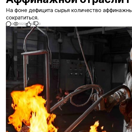
На фоне дефицита сырья количество аффинажн
сократиться.
0
1020
0
0