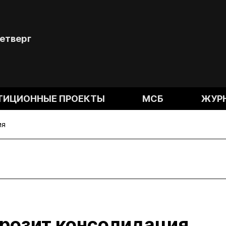
Четверг
ТИЦИОННЫЕ ПРОЕКТЫ
МСБ
ЖУР
ия
розит консолидация