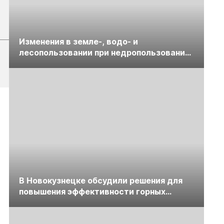
Изменения в земле-, водо- и
лесопользовании при недропользовании
обсудят на семинаре «ПравоТЭК»
В Новокузнецке обсудили решения для
повышения эффективности горных
предприятий