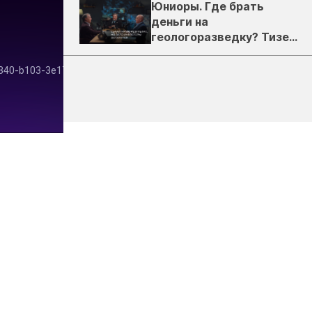
Юниоры. Где брать
деньги на
геологоразведку? Тизер
подкаста ЗиТ №1