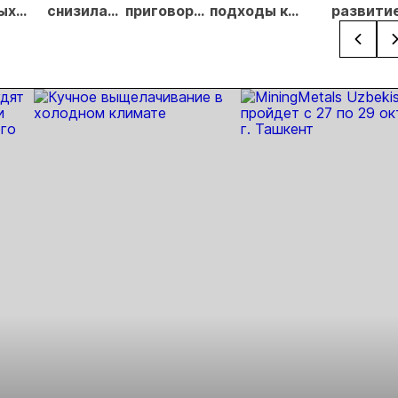
ых
снизилась
приговор
подходы к
развити
на 20,3% в
по делу о
регулированию
золотод
ателей
первом
незаконной
россыпной
и
полугодии
добыче 43
золотодобычи
энергет
кг золота и
на фоне
проектов
серебра на
реформы
Якутии
Урале
лицензирования