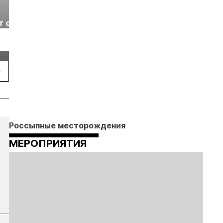
Выставка «Рудник
Российская
т с
2026» пройдет в
отраслевая
г.
Екатеринбурге
энергетическая
Подробнее
Подробнее
конференция Р
2026
Россыпные месторождения
МЕРОПРИЯТИЯ