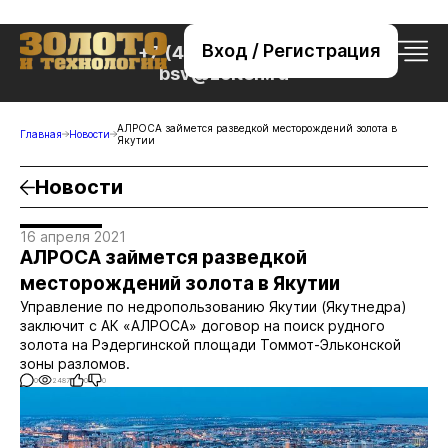
Вход / Регистрация
+7 (495) 221-76-32
bsv@zolteh.ru
АЛРОСА займется разведкой месторождений золота в
Главная
Новости
Якутии
Новости
16 апреля 2021
АЛРОСА займется разведкой
месторождений золота в Якутии
Управление по недропользованию Якутии (Якутнедра)
заключит с АК «АЛРОСА» договор на поиск рудного
золота на Рэдергинской площади Томмот-Эльконской
зоны разломов.
0
2487
0
0