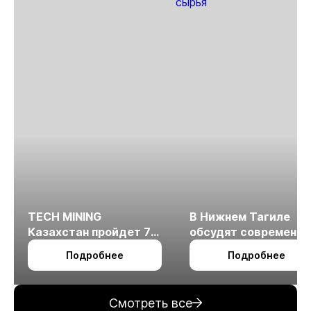
TECH MINING
В Нижнем Тагиле
Казахстан пройдет 7
обсудят современн
октября в Алматы
технологии
Подробнее
Подробнее
измельчения
минерального сырья
Смотреть все