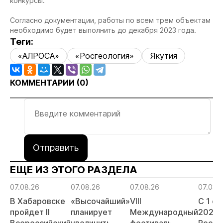
конкурсы.
Согласно документации, работы по всем трем объектам
необходимо будет выполнить до декабря 2023 года.
Теги:
«АЛРОСА»
«Росгеология»
Якутия
КОММЕНТАРИИ (
0
)
Отправить
ЕЩЕ ИЗ ЭТОГО РАЗДЕЛА
07.08.26
07.08.26
07.08.26
07.08.
В Хабаровске
«Высочайший»
VIII
С 1 с
пройдет II
планирует
Международный
2026 
Всероссийский
увеличить
фестиваль
Росси