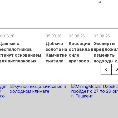
06.08.26
05.08.26
05.08.26
05.08.26
Данные с
Добыча
Кассация
Эксперты
беспилотников
золота на
оставила в
предложи
станут основанием
Камчатке
силе
изменить
для внеплановых
снизилась
приговор
подходы к
проверок
на 20,3% в
по делу о
регулиров
недропользователей
первом
незаконной
россыпной
полугодии
добыче 43
золотодо
кг золота и
на фоне
серебра на
реформы
Урале
лицензиро