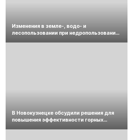
Изменения в земле-, водо- и
лесопользовании при недропользовании
обсудят на семинаре «ПравоТЭК»
В Новокузнецке обсудили решения для
повышения эффективности горных
предприятий