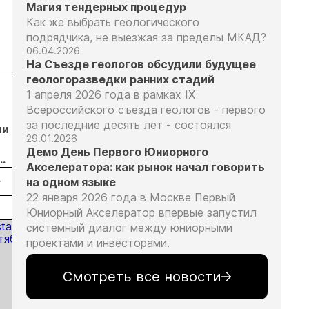
Магия тендерных процедур
Как же выбрать геологического
подрядчика, не выезжая за пределы МКАД?
06.04.2026
На Съезде геологов обсудили будущее
геологоразведки ранних стадий
1 апреля 2026 года в рамках IX
05.08.26
04.08.26
04.08.26
Всероссийского съезда геологов - первого
Путин обсудил
Продажи
Суд взыскал с
за последние десять лет - состоялся
ли
с главой
золотых
ООО
29.01.2026
«Алросы»
слитков через
«ЗапСибЗолото
Демо День Первого Юниорного
развитие
Россельхозбанк
более 7 млн
Акселератора: как рынок начал говорить
анию
золотодобычи
выросли на 31%
рублей за
на одном языке
и
в первом
нарушение
22 января 2026 года в Москве Первый
бычи
энергетических
полугодии
природоохранн
Юниорный Акселератор впервые запустил
проектов в
требований при
системный диалог между юниорными
Якутии
добыче золота
проектами и инвесторами.
вания
Смотреть все новости