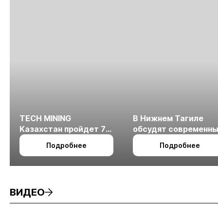
TECH MINING
В Нижнем Тагиле
Казахстан пройдет 7
обсудят современн
октября в Алматы
технологии
Подробнее
Подробнее
измельчения
минерального сырья
ВИДЕО