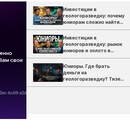
Инвестиции в
геологоразведку: почему
юниорам сложно найти
деньги
Инвестиции в
геологоразведку: рынок
юниоров и золото в
России
Юниоры. Где брать
деньги на
геологоразведку? Тизер
подкаста ЗиТ №1