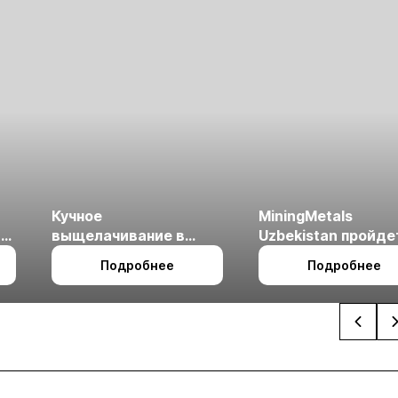
Кучное
MiningMetals
ые
выщелачивание в
Uzbekistan пройде
холодном климате
27 по 29 октября в 
Подробнее
Подробнее
Ташкент