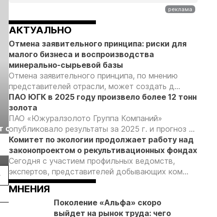
АКТУАЛЬНО
Отмена заявительного принципа: риски для
малого бизнеса и воспроизводства
минерально-сырьевой базы
Отмена заявительного принципа, по мнению
представителей отрасли, может создать д...
ПАО ЮГК в 2025 году произвело более 12 тонн
золота
Выставка «Рудник
Российская
ПАО «Южуралзолото Группа Компаний»
т с
2026» пройдет в
отраслевая
опубликовало результаты за 2025 г. и прогноз ...
г.
Екатеринбурге
энергетическая
Комитет по экологии продолжает работу над
Подробнее
Подробнее
конференция Р
законопроектом о рекультивационных фондах
2026
Сегодня с участием профильных ведомств,
экспертов, представителей добывающих ком...
МНЕНИЯ
Поколение «Альфа» скоро
выйдет на рынок труда: чего