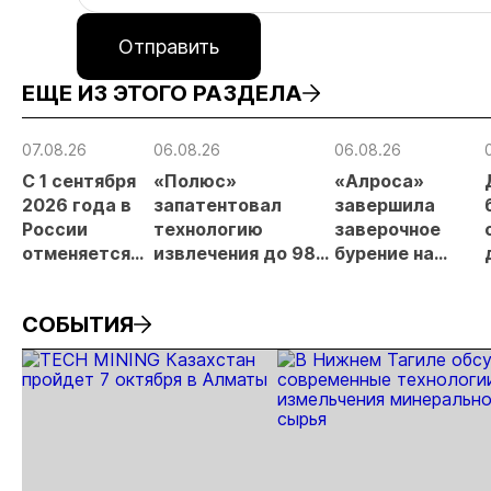
Отправить
ЕЩЕ ИЗ ЭТОГО РАЗДЕЛА
07.08.26
06.08.26
06.08.26
С 1 сентября
«Полюс»
«Алроса»
2026 года в
запатентовал
завершила
России
технологию
заверочное
отменяется
извлечения до 98%
бурение на
заявительный
золота из
золоторудном
принцип на
металлургического
месторождении
СОБЫТИЯ
россыпи:
шлака
Дегдекан
отраслевые
риски и
прогнозы для
МСБ