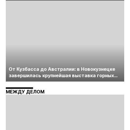
лицензирования, цифровизации, экспертизы
пройдет в начале июля
От Кузбасса до Австралии: в Новокузнецке
завершилась крупнейшая выставка горных
технологий «Недра России. Уголь России и
Майнинг»
МЕЖДУ ДЕЛОМ