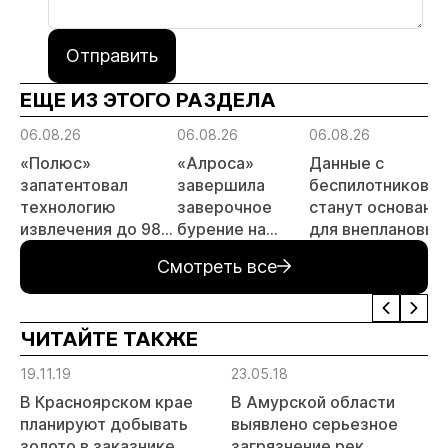
Отправить
ЕЩЕ ИЗ ЭТОГО РАЗДЕЛА
06.08.26
06.08.26
06.08.26
«Полюс»
«Алроса»
Данные с
запатентовал
завершила
беспилотников
технологию
заверочное
станут основани
извлечения до 98%
бурение на
для внеплановых
золота из
золоторудном
проверок
Смотреть все
металлургического
месторождении
недропользоват
шлака
Дегдекан
ЧИТАЙТЕ ТАКЖЕ
19.11.19
23.05.18
В Красноярском крае
В Амурской области
планируют добывать
выявлено серьезное
золото в заказнике
загрязнение рек