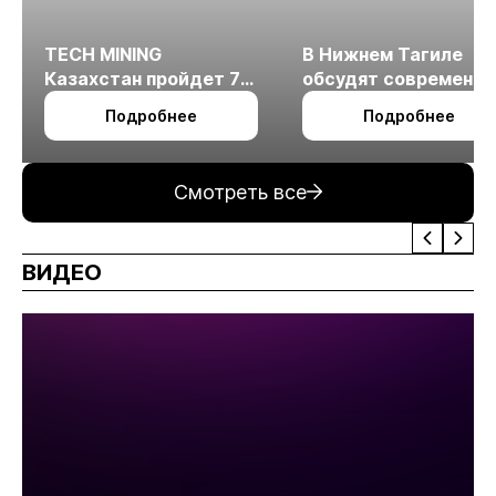
TECH MINING
В Нижнем Тагиле
Казахстан пройдет 7
обсудят современн
октября в Алматы
технологии
Подробнее
Подробнее
измельчения
минерального сырья
Смотреть все
ВИДЕО