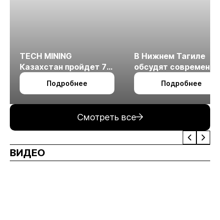
TECH MINING
В Нижнем Тагиле
Казахстан пройдет 7
обсудят современн
октября в Алматы
технологии
Подробнее
Подробнее
измельчения
минерального сырья
Смотреть все
ВИДЕО