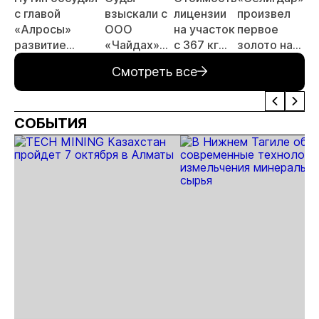
с главой
взыскали с
лицензии
произвел
ра
«Алросы»
ООО
на участок
первое
те
развитие
«Чайдах»
с 367 кг
золото на
по
золотодобычи
8,78 млн
золота в
ЗИФ
ск
Смотреть все
и
рублей за
Якутии
«Хвойное»
хв
энергетических
незаконную
выросла
проектов в
добычу
почти в 50
СОБЫТИЯ
Якутии
золота в
раз
Якутии