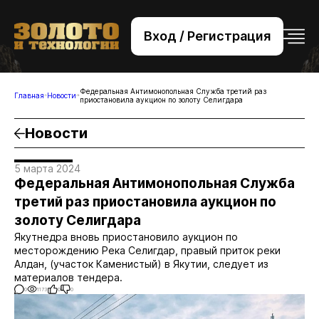
Вход / Регистрация
+7 (495) 221-76-32
bsv@zolteh.ru
Федеральная Антимонопольная Служба третий раз
Главная
Новости
приостановила аукцион по золоту Селигдара
Новости
5 марта 2024
Федеральная Антимонопольная Служба
третий раз приостановила аукцион по
золоту Селигдара
Якутнедра вновь приостановило аукцион по
месторождению Река Селигдар, правый приток реки
Алдан, (участок Каменистый) в Якутии, следует из
материалов тендера.
0
1173
0
0