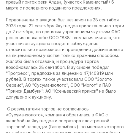
правый приток реки Алдан, (участок Каменистый) 6
марта с последнего поданного предложения.
Первоначально аукцион был назначен на 28 сентября
2023 года. 22 сентября Якутнедра приостановило торги
до 2 октября, до принятия управлением якутским ФАС
решения по жалобе ООО "888": компания считала, что
участников аукциона вводят в заблуждение
относительно возможности проведения добычи золота
на лицензионном участке только дражным способом.
Жалоба была отозвана, и процедура торгов
возобновилась 28 сентября. В аукционе победил
"Прогресс", предложив за лицензию 47,140819 млн
рублей. В торгах также участвовали ООО "Золото
Сервис", АО "Сусуманзолото", ООО "Могот" и ПАО
"Прииск Дамбуки"; АО "Ксеньевский прииск" не было
допущено к аукциону.
С результатами торгов не согласилось
«Сусуманзолото», компания обратилась в ФАС с
жалобой на Якутнедра и оператора электронной
торговой площадки (Газпромбанк), по мнению которого
их действия были незаконными, поскольку торги были