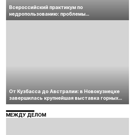
Всероссийский практикум по
недропользованию: проблемы
лицензирования, цифровизации, экспертизы
пройдет в начале июля
От Кузбасса до Австралии: в Новокузнецке
завершилась крупнейшая выставка горных
технологий «Недра России. Уголь России и
Майнинг»
МЕЖДУ ДЕЛОМ