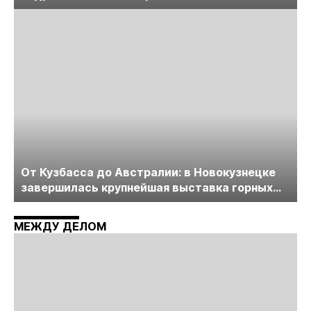
лицензирования, цифровизации, экспертизы
пройдет в начале июля
От Кузбасса до Австралии: в Новокузнецке
завершилась крупнейшая выставка горных
технологий «Недра России. Уголь России и
Майнинг»
МЕЖДУ ДЕЛОМ