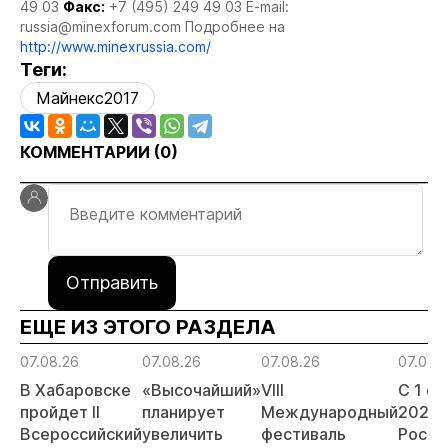
49 03
Факс:
+7 (495) 249 49 03 E-mail:
russia@minexforum.com Подробнее на
http://www.minexrussia.com/
Теги:
Майнекс2017
КОММЕНТАРИИ (
0
)
Отправить
ЕЩЕ ИЗ ЭТОГО РАЗДЕЛА
07.08.26
07.08.26
07.08.26
07.08.
В Хабаровске
«Высочайший»
VIII
С 1 с
пройдет II
планирует
Международный
2026 
Всероссийский
увеличить
фестиваль
Росси