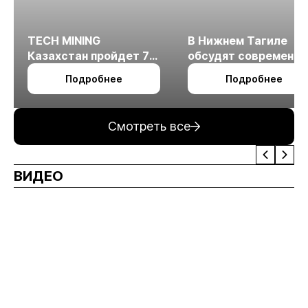
TECH MINING
В Нижнем Тагиле
Казахстан пройдет 7
обсудят современн
октября в Алматы
технологии
Подробнее
Подробнее
измельчения
минерального сырья
Смотреть все
ВИДЕО