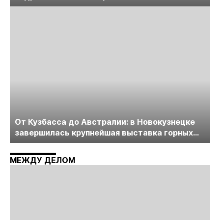
лицензирования, цифровизации, экспертизы
пройдет в начале июля
От Кузбасса до Австралии: в Новокузнецке
завершилась крупнейшая выставка горных
технологий «Недра России. Уголь России и
Майнинг»
МЕЖДУ ДЕЛОМ