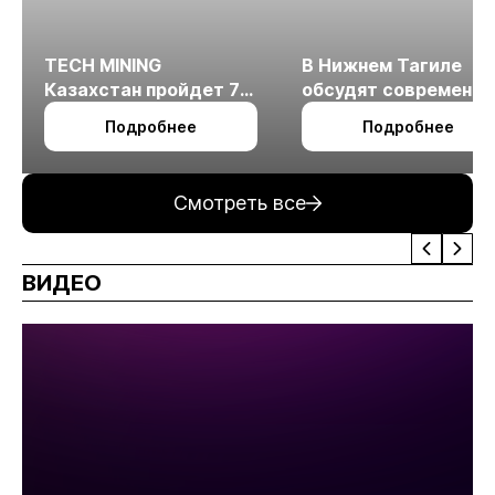
TECH MINING
В Нижнем Тагиле
Казахстан пройдет 7
обсудят современн
октября в Алматы
технологии
Подробнее
Подробнее
измельчения
минерального сырья
Смотреть все
ВИДЕО