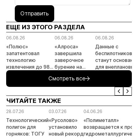
Отправить
ЕЩЕ ИЗ ЭТОГО РАЗДЕЛА
06.08.26
06.08.26
06.08.26
«Полюс»
«Алроса»
Данные с
запатентовал
завершила
беспилотников
технологию
заверочное
станут основани
извлечения до 98%
бурение на
для внеплановых
золота из
золоторудном
проверок
Смотреть все
металлургического
месторождении
недропользоват
шлака
Дегдекан
ЧИТАЙТЕ ТАКЖЕ
28.07.26
03.07.26
04.06.26
Технологический
«Русолово»
«Полиметалл»
полигон для
установило
возвращается к прое
горняков: ТОГУ
новый рекорд
гидрометаллургическ