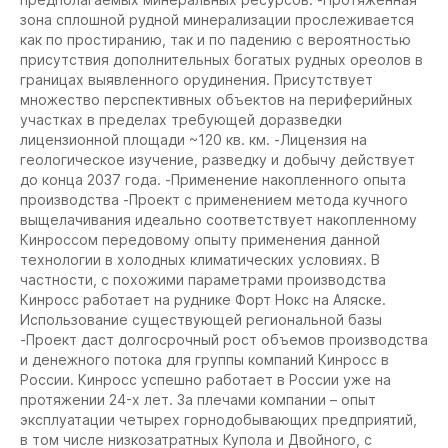
зона сплошной рудной минерализации прослеживается
как по простиранию, так и по падению с вероятностью
присутствия дополнительных богатых рудных ореолов в
границах выявленного орудинения. Присутствует
множество перспективных объектов на периферийных
участках в пределах требующей доразведки
лицензионной площади ~120 кв. км. -Лицензия на
геологическое изучение, разведку и добычу действует
до конца 2037 года. -Применение накопленного опыта
производства -Проект с применением метода кучного
выщелачивания идеально соответствует накопленному
Кинроссом передовому опыту применения данной
технологии в холодных климатических условиях. В
частности, с похожими параметрами производства
Кинросс работает на руднике Форт Нокс на Аляске.
Использование существующей региональной базы
-Проект даст долгосрочный рост объемов производства
и денежного потока для группы компаний Кинросс в
России. Кинросс успешно работает в России уже на
протяжении 24-х лет. За плечами компании – опыт
эксплуатации четырех горнодобывающих предприятий,
в том числе низкозатратных Купола и Двойного, с