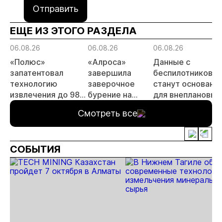
Отправить
ЕЩЕ ИЗ ЭТОГО РАЗДЕЛА
06.08.26
06.08.26
06.08.26
«Полюс»
«Алроса»
Данные с
запатентовал
завершила
беспилотников
технологию
заверочное
станут основани
извлечения до 98%
бурение на
для внеплановых
золота из
золоторудном
проверок
Смотреть все
металлургического
месторождении
недропользоват
шлака
Дегдекан
СОБЫТИЯ