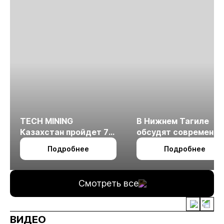
TECH MINING
В Нижнем Тагиле
Казахстан пройдет 7
обсудят современн
октября в Алматы
технологии
Подробнее
Подробнее
измельчения
минерального сырья
Смотреть все
ВИДЕО