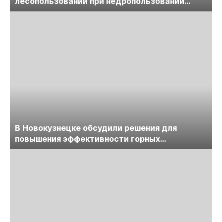
лесопользовании при недропользовании
обсудят на семинаре «ПравоТЭК»
В Новокузнецке обсудили решения для
повышения эффективности горных
предприятий