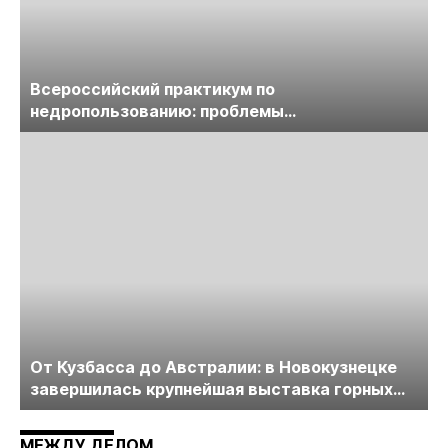
Всероссийский практикум по
недропользованию: проблемы
лицензирования, цифровизации, экспертизы
пройдет в начале июля
От Кузбасса до Австралии: в Новокузнецке
завершилась крупнейшая выставка горных
технологий «Недра России. Уголь России и
Майнинг»
МЕЖДУ ДЕЛОМ