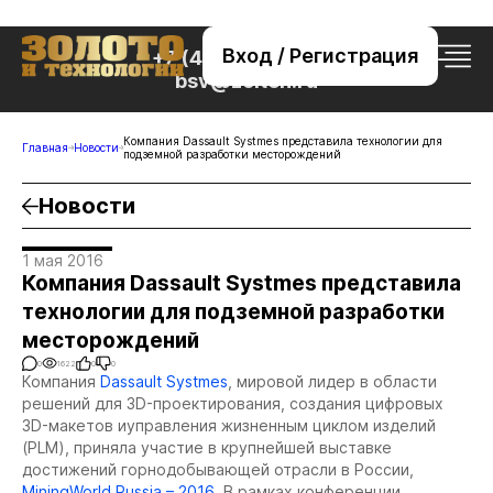
Вход / Регистрация
+7 (495) 221-76-32
bsv@zolteh.ru
Компания Dassault Systmes представила технологии для
Главная
Новости
подземной разработки месторождений
Новости
1 мая 2016
Компания Dassault Systmes представила
технологии для подземной разработки
месторождений
0
1622
0
0
Компания
Dassault Systmes
, мировой лидер в области
решений для 3D-проектирования, создания цифровых
3D-макетов иуправления жизненным циклом изделий
(PLM), приняла участие в крупнейшей выставке
достижений горнодобывающей отрасли в России,
MiningWorld Russia – 2016
. В рамках конференции