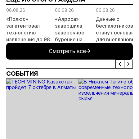
06.08.26
06.08.26
06.08.26
«Полюс»
«Алроса»
Данные с
запатентовал
завершила
беспилотников
технологию
заверочное
станут основани
извлечения до 98%
бурение на
для внеплановых
золота из
золоторудном
проверок
Смотреть все
металлургического
месторождении
недропользоват
шлака
Дегдекан
СОБЫТИЯ