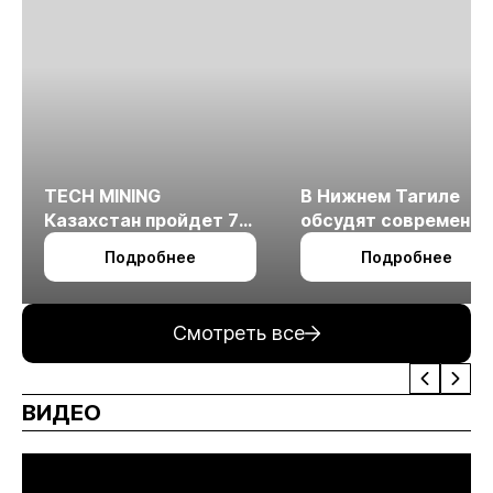
TECH MINING
В Нижнем Тагиле
Казахстан пройдет 7
обсудят современн
октября в Алматы
технологии
Подробнее
Подробнее
измельчения
минерального сырья
Смотреть все
ВИДЕО