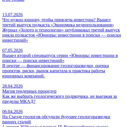
13.07.2026
Что нужно юниору, чтобы привлечь инвестора? Вышел
третий выпуск подкаста «Экономика недропользования»
Журнал «Золото и технологии» опубликовал третий выпуск
цикла подкастов «Юниоры: инвестиции в поиски — поиски
инвестиций»
07.05.2026
Вышел второй спецвыпуск серии «Юниоры: инвестиции в
поиски — поиски инвестиций»
В центре — финансирование геологоразведки, оценка
проектов, риски, рынок капитала и практика работы
юниорных компаний.
28.04.2026
Магия тендерных процедур
Как же выбрать геологического подрядчика, не выезжая за
пределы МКАД?
06.04.2026
На Съезде геологов обсудили будущее геологоразведки
ранних стадий
1 апреля 2026 года в рамках IX Всероссийского съезда