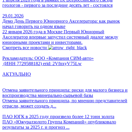
геологов - первого за последние десять лет - состоялся
29.01.2026
Демо День Первого Юниорного Акселератора: как рынок
начал говорить на одном языке
22 января 2026 года в Москве Первый Юниорный
Акселератор впервые запустил системный диалог между
юниорными проектами и инвесторами.
Смотреть все новости
Рекламодатель: ООО «Компания СИМ-авто»
(ИНН 7729588182) erid: 2VfnxyV75Lw
АКТУАЛЬНО
Отмена заявительного принципа: риски для малого бизнеса и
воспроизводства минерально-сырьевой базы
Отмена заявительного принципа, по мнению представителей
отрасли, может создать д...
ПАО ЮГК в 2025 году произвело более 12 тонн золота
ПАО «Южуралзолото Группа Компаний» опубликовало
результаты за 2025 г. и прогноз ...