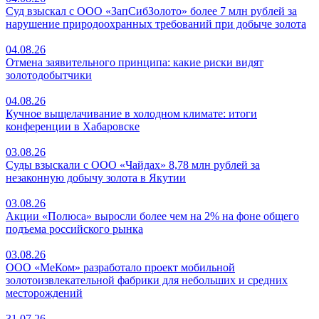
Суд взыскал с ООО «ЗапСибЗолото» более 7 млн рублей за
нарушение природоохранных требований при добыче золота
04.08.26
Отмена заявительного принципа: какие риски видят
золотодобытчики
04.08.26
Кучное выщелачивание в холодном климате: итоги
конференции в Хабаровске
03.08.26
Суды взыскали с ООО «Чайдах» 8,78 млн рублей за
незаконную добычу золота в Якутии
03.08.26
Акции «Полюса» выросли более чем на 2% на фоне общего
подъема российского рынка
03.08.26
ООО «МеКом» разработало проект мобильной
золотоизвлекательной фабрики для небольших и средних
месторождений
31.07.26