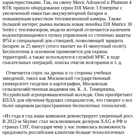
характеристиками. Так, на смену Mavic Advanced и Phantom 4
RTK пришло оборудование серии DJI Mavic 3 Enterprise с
увеличенной емкостью аккумуляторной батареи и
повышенным качеством тепловизионной камеры. Также
большой интерес рынка вызвала новая линейка DJI Matrice 30
Series с тепловизором, модели которой отличаются наличием
водонепроницаемого пульта управления со степенью защиты
IP54 и специальной док-станцией, позволяющей зарядить
батарею за 25 минут (этого хватает на 41-минутный полет).
Беспилотник в основном применяется для охраны
территорий, а также используются службой МЧС в ходе
спасательных операций, поиска очагов возгорания и т. д.
Отмечается спрос на дроны и со стороны учебных
заведений, таких как Московский государственный
университет геодезии и картографии, Московская
сельскохозяйственная академия им. К. А. Тимирязева,
Уссурийский агропромышленный колледж. Они приобретают
БПЛА для обучения будущих специалистов, что говорит о все
более широком распространении беспилотных технологий.
«Из года в год наша компания демонстрирует уверенный рост.
В 2022-м Skymec стал эксклюзивным дилером XAG в РФ и
странах СНГ, благодаря чему у нас появилась возможность
предложить российским клиентам больше технологичных