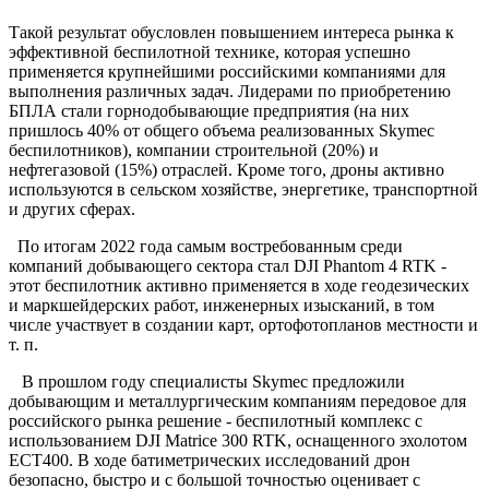
Такой результат обусловлен повышением интереса рынка к
эффективной беспилотной технике, которая успешно
применяется крупнейшими российскими компаниями для
выполнения различных задач. Лидерами по приобретению
БПЛА стали горнодобывающие предприятия (на них
пришлось 40% от общего объема реализованных Skymec
беспилотников), компании строительной (20%) и
нефтегазовой (15%) отраслей. Кроме того, дроны активно
используются в сельском хозяйстве, энергетике, транспортной
и других сферах.
По итогам 2022 года самым востребованным среди
компаний добывающего сектора стал DJI Phantom 4 RTK -
этот беспилотник активно применяется в ходе геодезических
и маркшейдерских работ, инженерных изысканий, в том
числе участвует в создании карт, ортофотопланов местности и
т. п.
В прошлом году специалисты Skymec предложили
добывающим и металлургическим компаниям передовое для
российского рынка решение - беспилотный комплекс с
использованием DJI Matrice 300 RTK, оснащенного эхолотом
ECT400. В ходе батиметрических исследований дрон
безопасно, быстро и с большой точностью оценивает с