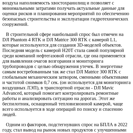
воздуха наполняемость хвостохранилищ и позволяет с
минимальными затратами получать актуальные данные для
оценки рисков и планирования мероприятий по обеспечению
безопасных строительства и эксплуатации гидротехнических
сооружений.
В строительной сфере наибольший спрос был отмечен на
DJI Phantom 4 RTK и DJI Matrice 300 RTK с камерой L1,
которые используются для создания 3D-моделей объектов.
Последняя модель с камерой H20T стала самой популярной
среди компаний нефтегазовой отрасли, где она применяется
для выявления очагов возгорания и мониторинга
трубопроводов с целью обнаружения утечек. В энергетике
самым востребованным так же стал DJI Matrice 300 RTK с
глобальным механическим затвором, сменными объективами
и частотой снимков 0,7 сек. (он используется для мониторинга
воздушных ЛЭП), в транспортной отрасли - DJI Mavic
Advanced, который помогает контролировать ремонтные
работы и анализировать ситуацию на дорогах. Этот же
беспилотник, оснащенный тепловизионной камерой, чаще
всего используется в ходе операций по поиску и спасению
людей.
Одним из факторов, подстегнувших спрос на БПЛА в 2022
году, стал вывод на рынок новых продуктов с улучшенными