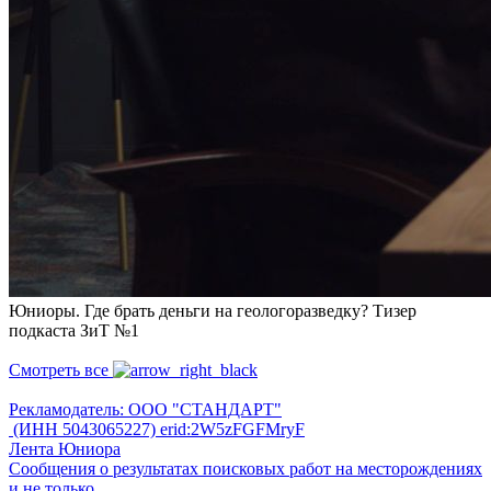
Юниоры. Где брать деньги на геологоразведку? Тизер
подкаста ЗиТ №1
Смотреть все
Рекламодатель: ООО "СТАНДАРТ"
(ИНН 5043065227) erid:2W5zFGFMryF
Лента Юниора
Сообщения о результатах поисковых работ на месторождениях
и не только