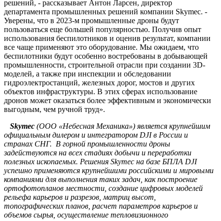
решений, - рассказывает Антон Ларсен, директор
департамента промышленных решений компании Skymec. -
Уверены, что в 2023-м промышленные дроны будут
пользоваться еще большей популярностью. Получив опыт
использования беспилотников и оценив результат, компании
все чаще применяют это оборудование. Мы ожидаем, что
беспилотники будут особенно востребованы в добывающей
промышленности, строительной отрасли при создании 3D-
моделей, а также при инспекции и обследовании
гидроэлектростанций, железных дорог, мостов и других
объектов инфраструктуры. В этих сферах использование
дронов может оказаться более эффективным и экономически
выгодным, чем ручной труд».
Skymec
(ООО «Небесная Механика») является крупнейшим
официальным дилером и интегратором DJI в России и
странах СНГ. В горной промышленности дроны
задействуются на всех стадиях добычи и переработки
полезных ископаемых. Решения Skymec на базе БПЛА DJI
успешно применяются крупнейшими российскими и мировыми
компаниями для выполнения таких задач, как построение
ортофотопланов местности, создание цифровых моделей
рельефа карьеров и разрезов, матриц высот,
топографических планов, расчет параметров карьеров и
объемов сырья, осуществление тепловизионного