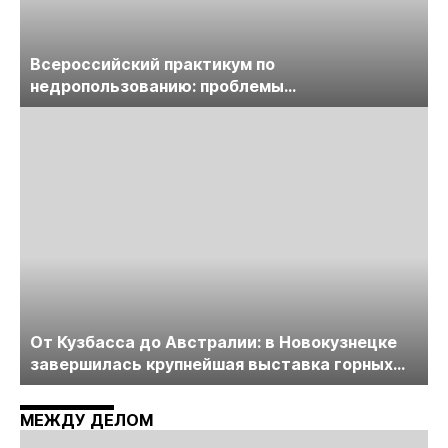
Всероссийский практикум по
недропользованию: проблемы
лицензирования, цифровизации, экспертизы
пройдет в начале июля
От Кузбасса до Австралии: в Новокузнецке
завершилась крупнейшая выставка горных
технологий «Недра России. Уголь России и
Майнинг»
МЕЖДУ ДЕЛОМ