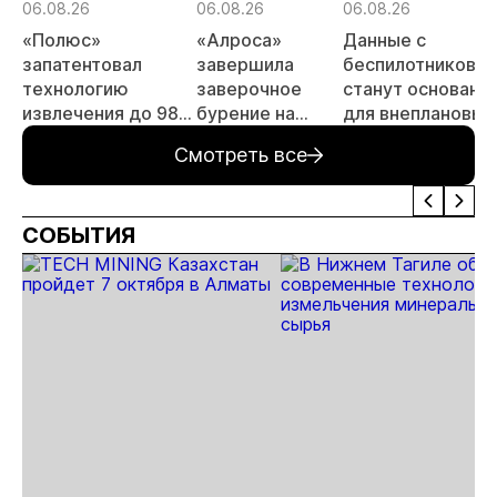
06.08.26
06.08.26
06.08.26
«Полюс»
«Алроса»
Данные с
запатентовал
завершила
беспилотников
технологию
заверочное
станут основани
извлечения до 98%
бурение на
для внеплановых
золота из
золоторудном
проверок
Смотреть все
металлургического
месторождении
недропользоват
шлака
Дегдекан
СОБЫТИЯ