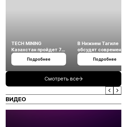
TECH MINING
В Нижнем Тагиле
Казахстан пройдет 7
обсудят современн
октября в Алматы
технологии
Подробнее
Подробнее
измельчения
минерального сырья
Смотреть все
ВИДЕО