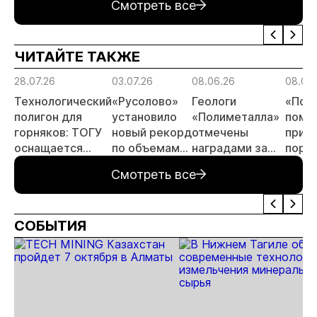
Смотреть все
золото
тонн в 2026
заявок
принц
России»
году
россы
отрас
ЧИТАЙТЕ ТАКЖЕ
риски
прогн
28.07.26
03.07.26
08.06.26
08.06
МСБ
Технологический
«Русолово»
Геологи
«Пол
полигон для
установило
«Полиметалла»
помо
горняков: ТОГУ
новый рекорд
отмечены
приве
оснащается
по объемам
наградами за
поря
современным
производства
открытие
автод
Смотреть все
оборудованием
месторождения
Певе
отечественного
«Андрей»
производства
СОБЫТИЯ