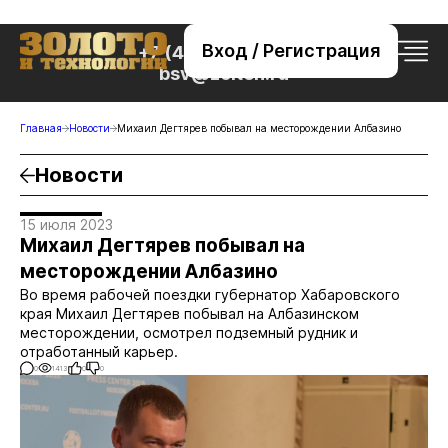
Вход / Регистрация
+7 (495) 221-76-32
bsv@zolteh.ru
Главная
Новости
Михаил Дегтярев побывал на месторождении Албазино
Новости
15 июля 2023
Михаил Дегтярев побывал на
месторождении Албазино
Во время рабочей поездки губернатор Хабаровского
края Михаил Дегтярев побывал на Албазинском
месторождении, осмотрел подземный рудник и
отработанный карьер.
0
1413
0
0