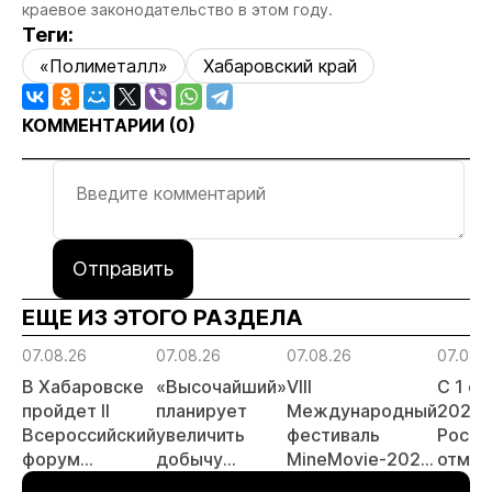
краевое законодательство в этом году.
Теги:
«Полиметалл»
Хабаровский край
КОММЕНТАРИИ (
0
)
Отправить
ЕЩЕ ИЗ ЭТОГО РАЗДЕЛА
07.08.26
07.08.26
07.08.26
07.08.
В Хабаровске
«Высочайший»
VIII
С 1 с
пройдет II
планирует
Международный
2026 
Всероссийский
увеличить
фестиваль
Росси
форум
добычу
MineMovie-2026
отмен
«Россыпное
золота до 10
открыл прием
заяви