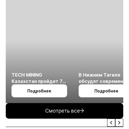
TECH MINING
В Нижнем Тагиле
Казахстан пройдет 7
обсудят современн
октября в Алматы
технологии
Подробнее
Подробнее
измельчения
минерального сырья
Смотреть все