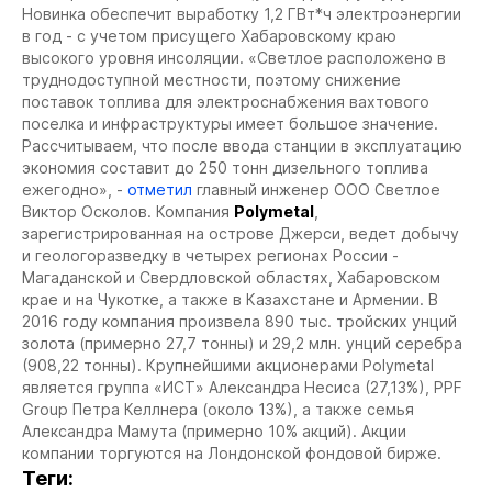
Новинка обеспечит выработку 1,2 ГВт*ч электроэнергии
в год - с учетом присущего Хабаровскому краю
высокого уровня инсоляции. «Светлое расположено в
труднодоступной местности, поэтому снижение
поставок топлива для электроснабжения вахтового
поселка и инфраструктуры имеет большое значение.
Рассчитываем, что после ввода станции в эксплуатацию
экономия составит до 250 тонн дизельного топлива
ежегодно», -
отметил
главный инженер ООО Светлое
Виктор Осколов.
Компания
Polymetal
,
зарегистрированная на острове Джерси, ведет добычу
и геологоразведку в четырех регионах России -
Магаданской и Свердловской областях, Хабаровском
крае и на Чукотке, а также в Казахстане и Армении. В
2016 году компания произвела 890 тыс. тройских унций
золота (примерно 27,7 тонны) и 29,2 млн. унций серебра
(908,22 тонны). Крупнейшими акционерами Polymetal
является группа «ИСТ» Александра Несиса (27,13%), PPF
Group Петра Келлнера (около 13%), а также семья
Александра Мамута (примерно 10% акций). Акции
компании торгуются на Лондонской фондовой бирже.
Теги: