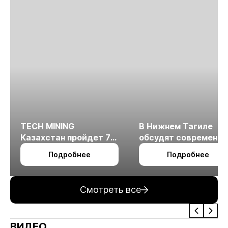
TECH MINING
В Нижнем Тагиле
Казахстан пройдет 7
обсудят современн
октября в Алматы
технологии
Подробнее
Подробнее
измельчения
минерального сырья
Смотреть все
ВИДЕО