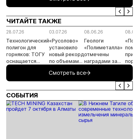
металлургического
месторождении
недропользоват
шлака
Дегдекан
ЧИТАЙТЕ ТАКЖЕ
28.07.26
03.07.26
08.06.26
08.06
Технологический
«Русолово»
Геологи
«Пол
полигон для
установило
«Полиметалла»
помо
горняков: ТОГУ
новый рекорд
отмечены
приве
оснащается
по объемам
наградами за
поря
современным
производства
открытие
автод
Смотреть все
оборудованием
месторождения
Певе
отечественного
«Андрей»
производства
СОБЫТИЯ