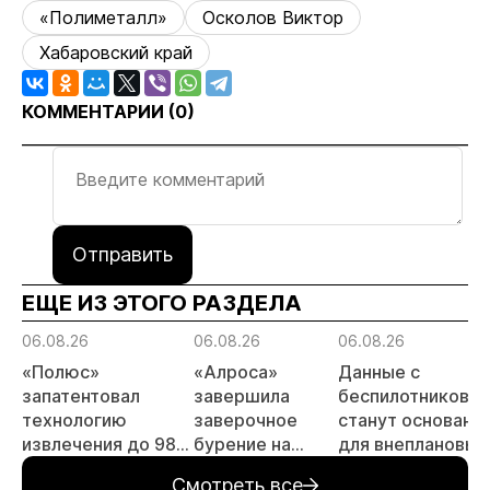
«Полиметалл»
Осколов Виктор
Хабаровский край
КОММЕНТАРИИ (
0
)
Отправить
ЕЩЕ ИЗ ЭТОГО РАЗДЕЛА
06.08.26
06.08.26
06.08.26
«Полюс»
«Алроса»
Данные с
запатентовал
завершила
беспилотников
технологию
заверочное
станут основани
извлечения до 98%
бурение на
для внеплановых
золота из
золоторудном
проверок
Смотреть все