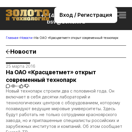
Вход / Регистрация
+7 (495) 221-76-32
bsv@zolteh.ru
Главная
Новости
На ОАО «Красцветмет» открыт современный технопарк
Новости
25 марта 2016
На ОАО «Красцветмет» открыт
современный технопарк
0
663
0
0
Новый технопарк строили два с половиной года. Он
включает в себя десятки лабораторий и
технологических центров с оборудованием, которому
позавидуют ведущие мировые университеты. Здесь
будут работать не только сотрудники красноярского
завода, но и приглашенные специалисты российских и
зарубежных институтов и компаний. Об этом сообщает