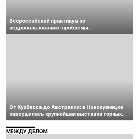
Всероссийский практикум по
недропользованию: проблемы
лицензирования, цифровизации, экспертизы
пройдет в начале июля
От Кузбасса до Австралии: в Новокузнецке
завершилась крупнейшая выставка горных
технологий «Недра России. Уголь России и
Майнинг»
МЕЖДУ ДЕЛОМ