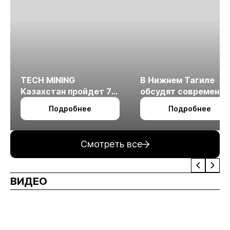
TECH MINING
В Нижнем Тагиле
Казахстан пройдет 7
обсудят современн
октября в Алматы
технологии
Подробнее
Подробнее
измельчения
минерального сырья
Смотреть все
ВИДЕО